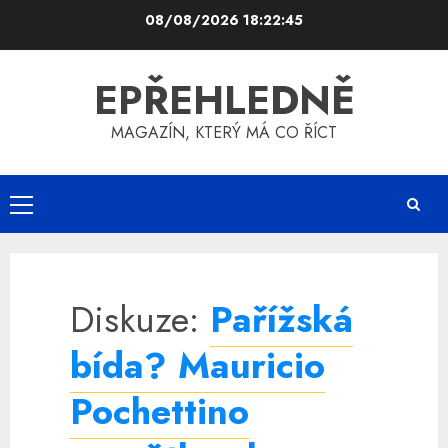
Skip
08/08/2026
18:22:45
to
content
EPŘEHLEDNĚ
MAGAZÍN, KTERÝ MÁ CO ŘÍCT
Primary
Menu
Diskuze:
Pařížská
bída? Mauricio
Pochettino