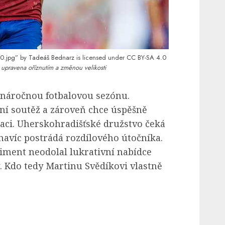
0.jpg”
by
Tadeáš Bednarz
is licensed under
CC BY-SA 4.0
 upravena oříznutím a změnou velikosti
 náročnou fotbalovou sezónu.
í soutěž a zároveň chce úspěšně
aci. Uherskohradišťské družstvo čeká
navíc postrádá rozdílového útočníka.
Kliment neodolal lukrativní nabídce
 Kdo tedy Martinu Svědíkovi vlastně