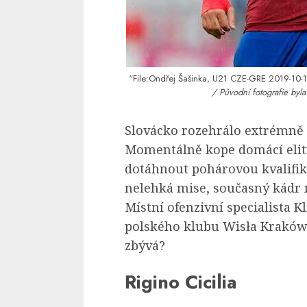
“File:Ondřej Šašinka, U21 CZE-GRE 2019-10-1
/ Původní fotografie byla
Slovácko rozehrálo extrémně
Momentálně kope domácí elitn
dotáhnout pohárovou kvalifik
nelehká mise, současný kádr 
Místní ofenzivní specialista 
polského klubu Wisła Kraków.
zbývá?
Rigino Cicilia