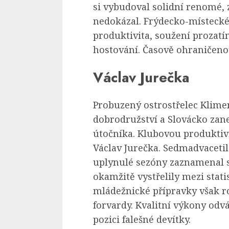
si vybudoval solidní renomé, 
nedokázal. Frýdecko-místeck
produktivita, soužení prozat
hostování. Časově ohraničenou
Václav Jurečka
Probuzený ostrostřelec Klime
dobrodružství a Slovácko zan
útočníka. Klubovou produktiv
Václav Jurečka. Sedmadvacetil
uplynulé sezóny zaznamenal 
okamžitě vystřelily mezi stati
mládežnické přípravky však r
forvardy. Kvalitní výkony odv
pozici falešné devítky.