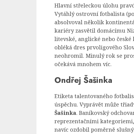
Hlavní střeleckou úlohu pravd
Vytáhlý ostrovní fotbalista (
absolvoval několik kontinent
kariéry zasvětil domácímu Ni
litevské, anglické nebo česk
obléká dres prvoligového Slov
neohromil. Minulý rok se prosa
očekává mnohem víc.
Ondřej Šašinka
Etiketa talentovaného fotbal
úspěchu. Vyprávět může třiadv
Šašinka
. Baníkovský odchova
reprezentačními kategoriemi,
navíc ozdobil poměrně slušným