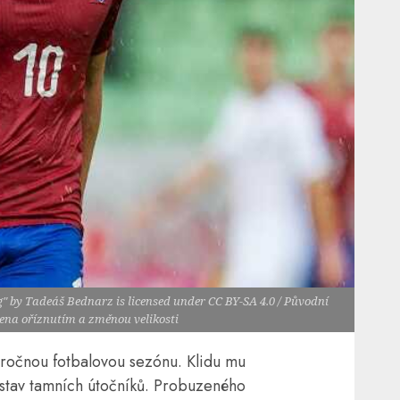
" by Tadeáš Bednarz is licensed under CC BY-SA 4.0 / Původní
vena oříznutím a změnou velikosti
ročnou fotbalovou sezónu. Klidu mu
stav tamních útočníků. Probuzeného