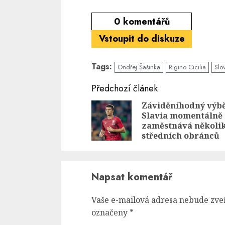
0
komentářů
Vstoupit do diskuze
Tags:
Ondřej Šašinka
Rigino Cicilia
Slo
Continue
Předchozí článek
Reading
Záviděníhodný výbě
Slavia momentálně
zaměstnává několi
středních obránců
Napsat komentář
Vaše e-mailová adresa nebude zve
označeny
*