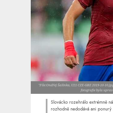
"File:Ondřej Šašinka, U21 CZE-GRE 2019-10-10.jpg
fotografie byla upra
Slovácko rozehrálo extrémně ná
rozhodně nedodává ani ponurý 