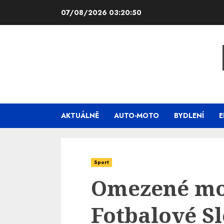
Skip
07/08/2026
03:20:51
to
content
AKTUÁLNĚ
AUTO-MOTO
BYDLENÍ
E
Sport
Omezené mo
Fotbalové S