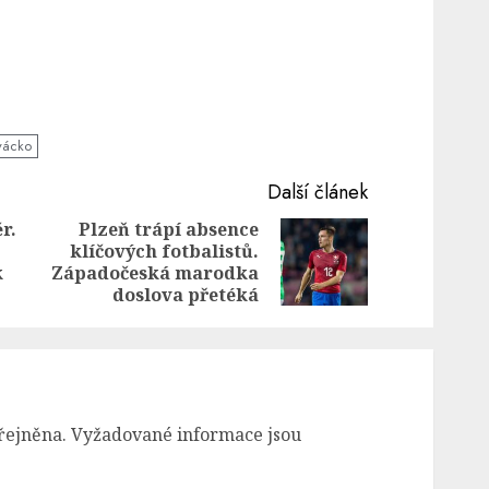
vácko
Další článek
r.
Plzeň trápí absence
klíčových fotbalistů.
Previous
Next
k
Západočeská marodka
post:
post:
doslova přetéká
řejněna.
Vyžadované informace jsou