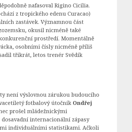
ěpodobně nafasoval Rigino Cicilia.
pochází z tropického edenu Curacao)
álních zastávek. Významnou část
zozemsku, okusil nicméně také
é konkurenční prostředí. Momentálně
ácka, osobními čísly nicméně příliš
dil třikrát, letos trenér Svědík
isty není výslovnou zárukou budoucího
acetiletý fotbalový útočník
Ondřej
nec prošel mládežnickými
 dosavadní internacionální zápasy
i individuálními statistikami. Ačkoli