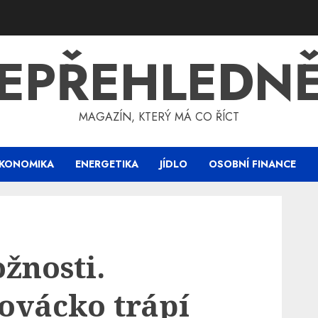
EPŘEHLEDN
MAGAZÍN, KTERÝ MÁ CO ŘÍCT
KONOMIKA
ENERGETIKA
JÍDLO
OSOBNÍ FINANCE
žnosti.
lovácko trápí