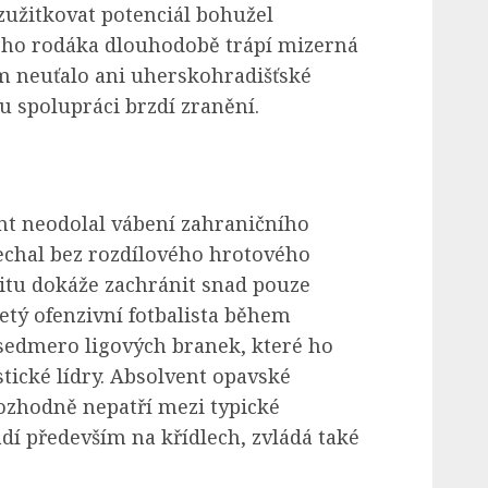
zužitkovat potenciál bohužel
ého rodáka dlouhodobě trápí mizerná
ím neuťalo ani uherskohradišťské
 spolupráci brzdí zranění.
nt neodolal vábení zahraničního
echal bez rozdílového hrotového
itu dokáže zachránit snad pouze
etý ofenzivní fotbalista během
sedmero ligových branek, které ho
stické lídry. Absolvent opavské
ozhodně nepatří mezi typické
ádí především na křídlech, zvládá také