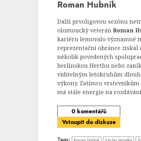
Roman Hubník
Další prvoligovou sezónu netrp
olomoucký veterán
Roman H
kariéru lemovalo významné m
reprezentační obránce získal č
několik povedených spoluprací
berlínskou Herthu nebo zanik
viditelným letokruhům dlouho
výkony. Zatímco vrstevníkům 
má stále energie na rozdávání
0
komentářů
Vstoupit do diskuze
Tags:
Roman Hubník
Václav Jemelka
V