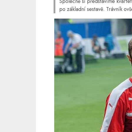
Společně si představíme kvartet
po základní sestavě. Trávník ov