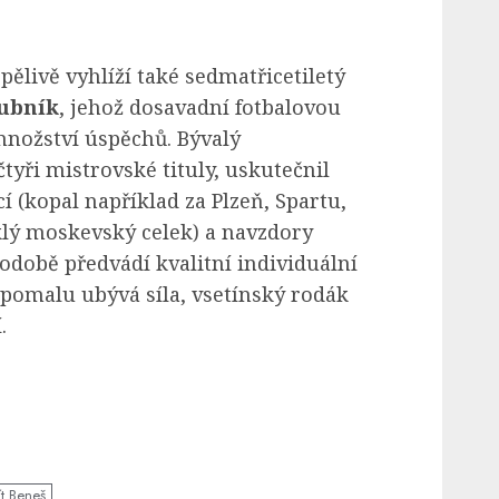
ělivě vyhlíží také sedmatřicetiletý
ubník
, jehož dosavadní fotbalovou
nožství úspěchů. Bývalý
tyři mistrovské tituly, uskutečnil
 (kopal například za Plzeň, Spartu,
lý moskevský celek) a navzdory
době předvádí kvalitní individuální
pomalu ubývá síla, vsetínský rodák
.
ít Beneš