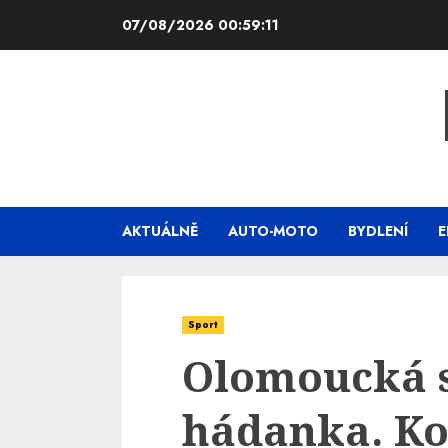
Skip
07/08/2026
00:59:12
to
content
AKTUÁLNĚ
AUTO-MOTO
BYDLENÍ
E
Sport
Olomoucká 
hádanka. Ko