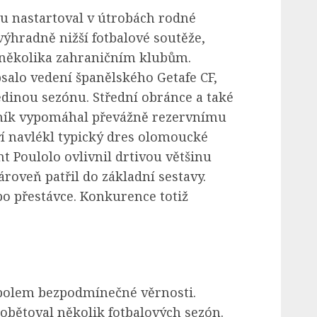
ru nastartoval v útrobách rodné
výhradně nižší fotbalové soutěže,
několika zahraničním klubům.
alo vedení španělského Getafe CF,
dinou sezónu. Střední obránce a také
ožník vypomáhal převážně rezervnímu
 navlékl typický dres olomoucké
nt Poulolo ovlivnil drtivou většinu
roveň patřil do základní sestavy.
po přestávce. Konkurence totiž
bolem bezpodmínečné věrnosti.
ětoval několik fotbalových sezón.