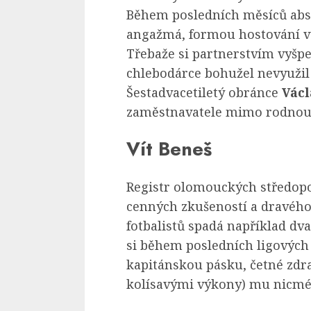
Během posledních měsíců abs
angažmá, formou hostování vy
Třebaže si partnerstvím vyšpe
chlebodárce bohužel nevyužil
Šestadvacetiletý obránce
Václ
zaměstnavatele mimo rodnou v
Vít Beneš
Registr olomouckých středop
cenných zkušeností a dravého
fotbalistů spadá například dva
si během posledních ligových
kapitánskou pásku, četné zd
kolísavými výkony) mu nicmén