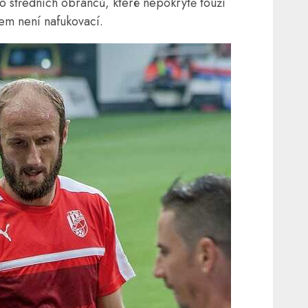
o středních obránců, které nepokrytě touží
šem není nafukovací.