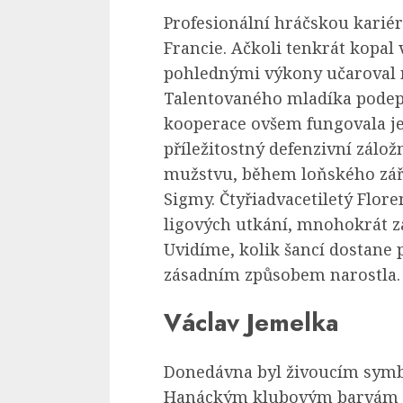
Profesionální hráčskou karié
Francie. Ačkoli tenkrát kopal 
pohlednými výkony učaroval 
Talentovaného mladíka podeps
kooperace ovšem fungovala je
příležitostný defenzivní zál
mužstvu, během loňského září
Sigmy. Čtyřiadvacetiletý Flore
ligových utkání, mnohokrát zá
Uvidíme, kolik šancí dostane 
zásadním způsobem narostla.
Václav Jemelka
Donedávna byl živoucím sym
Hanáckým klubovým barvám ob