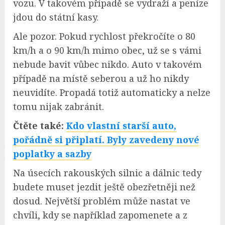
vozu. V takovém případě se vydraží a peníze
jdou do státní kasy.
Ale pozor. Pokud rychlost překročíte o 80
km/h a o 90 km/h mimo obec, už se s vámi
nebude bavit vůbec nikdo. Auto v takovém
případě na místě seberou a už ho nikdy
neuvidíte. Propadá totiž automaticky a nelze
tomu nijak zabránit.
Čtěte také:
Kdo vlastní starší auto,
pořádně si připlatí. Byly zavedeny nové
poplatky a sazby
Na úsecích rakouských silnic a dálnic tedy
budete muset jezdit ještě obezřetněji než
dosud. Největší problém může nastat ve
chvíli, kdy se například zapomenete a z