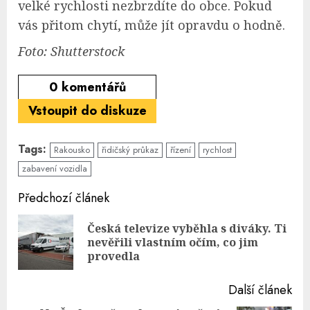
velké rychlosti nezbrzdíte do obce. Pokud
vás přitom chytí, může jít opravdu o hodně.
Foto: Shutterstock
0
komentářů
Vstoupit do diskuze
Tags:
Rakousko
řidičský průkaz
řízení
rychlost
zabavení vozidla
Continue
Předchozí článek
Reading
Česká televize vyběhla s diváky. Ti
Pre
nevěřili vlastním očím, co jim
pos
provedla
Další článek