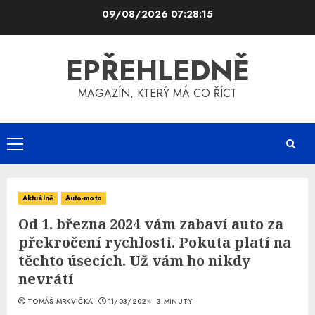
Skip
09/08/2026
07:28:16
to
content
EPŘEHLEDNĚ
MAGAZÍN, KTERÝ MÁ CO ŘÍCT
Primary
Menu
Aktuálně
Auto-moto
Od 1. března 2024 vám zabaví auto za
překročení rychlosti. Pokuta platí na
těchto úsecích. Už vám ho nikdy
nevrátí
TOMÁŠ MRKVIČKA
11/03/2024
3 MINUTY