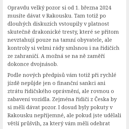
Opravdu velký pozor si od 1. března 2024
musíte dávat v Rakousku. Tam totiž po
dlouhých diskuzích vstoupily v platnost
skutečně drakonické tresty, které se přitom
nevztahují pouze na tamní obyvatele, ale
kontroly si velmi rády smlsnou i na řidičích
ze zahraničí. A možná se na ně zaměří
dokonce dvojnásob.
Podle nových předpisů vám totiž při rychlé
jízdě nepůjde jen o finanční sankci ani
ztrátu řidičského oprávnění, ale rovnou o
zabavení vozidla. Zejména řidiči z Česka by
si měli dávat pozor. I dosud byly pokuty v
Rakousku nepříjemné, ale pokud jste udělali
větší průšvih, za který vám měli odebrat