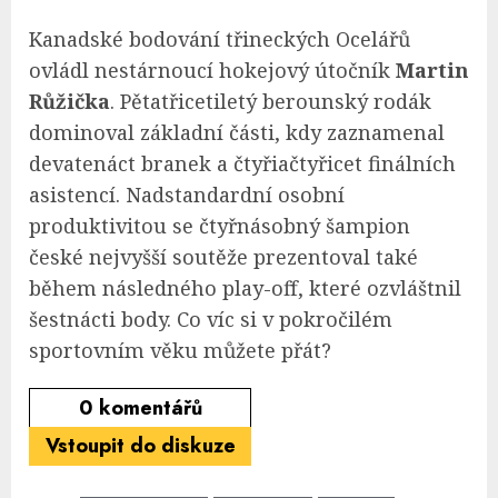
Kanadské bodování třineckých Ocelářů
ovládl nestárnoucí hokejový útočník
Martin
Růžička
. Pětatřicetiletý berounský rodák
dominoval základní části, kdy zaznamenal
devatenáct branek a čtyřiačtyřicet finálních
asistencí. Nadstandardní osobní
produktivitou se čtyřnásobný šampion
české nejvyšší soutěže prezentoval také
během následného play-off, které ozvláštnil
šestnácti body. Co víc si v pokročilém
sportovním věku můžete přát?
0
komentářů
Vstoupit do diskuze