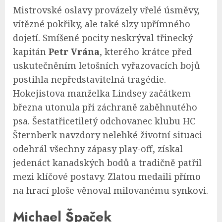
Mistrovské oslavy provázely vřelé úsměvy,
vítězné pokřiky, ale také slzy upřímného
dojetí. Smíšené pocity neskrýval třinecký
kapitán
Petr Vrána
, kterého krátce před
uskutečněním letošních vyřazovacích bojů
postihla nepředstavitelná tragédie.
Hokejistova manželka Lindsey začátkem
března utonula při záchraně zaběhnutého
psa. Šestatřicetiletý odchovanec klubu HC
Šternberk navzdory nelehké životní situaci
odehrál všechny zápasy play-off, získal
jedenáct kanadských bodů a tradičně patřil
mezi klíčové postavy. Zlatou medaili přímo
na hrací ploše věnoval milovanému synkovi.
Michael Špaček