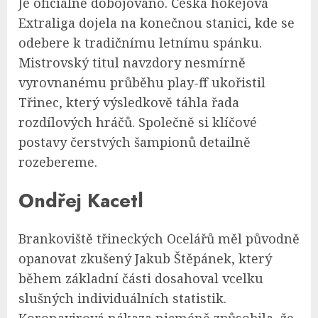
Je oficiálně dobojováno. Česká hokejová
Extraliga dojela na konečnou stanici, kde se
odebere k tradičnímu letnímu spánku.
Mistrovský titul navzdory nesmírně
vyrovnanému průběhu play-ff ukořistil
Třinec, který výsledkově táhla řada
rozdílových hráčů. Společně si klíčové
postavy čerstvých šampionů detailně
rozebereme.
Ondřej Kacetl
Brankoviště třineckých Ocelářů měl původně
opanovat zkušený Jakub Štěpánek, který
během základní části dosahoval vcelku
slušných individuálních statistik.