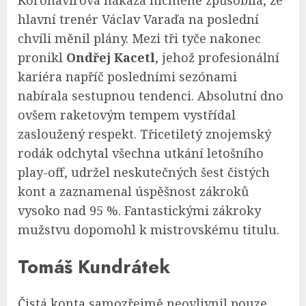
Koronavirová nákaza nicméně způsobila, že
hlavní trenér Václav Varaďa na poslední
chvíli měnil plány. Mezi tři tyče nakonec
pronikl
Ondřej Kacetl
, jehož profesionální
kariéra napříč posledními sezónami
nabírala sestupnou tendenci. Absolutní dno
ovšem raketovým tempem vystřídal
zasloužený respekt. Třicetiletý znojemský
rodák odchytal všechna utkání letošního
play-off, udržel neskutečných šest čistých
kont a zaznamenal úspěšnost zákroků
vysoko nad 95 %. Fantastickými zákroky
mužstvu dopomohl k mistrovskému titulu.
Tomáš Kundrátek
Čistá konta samozřejmě neovlivnil pouze