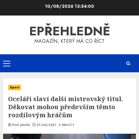
Skip
10/08/2026
13:54:01
to
content
EPŘEHLEDNĚ
MAGAZÍN, KTERÝ MÁ CO ŘÍCT
Primary
Menu
Sport
Oceláři slaví další mistrovský titul.
Děkovat mohou především těmto
rozdílovým hráčům
FILIP JANÁS
27/04/2021
3 MINUTY