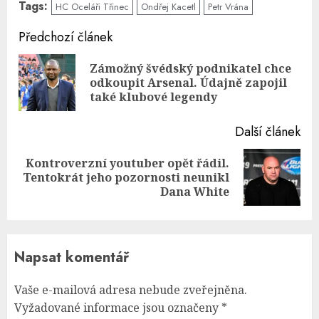
Tags:
HC Oceláři Třinec
Ondřej Kacetl
Petr Vrána
Continue
Předchozí článek
Reading
Zámožný švédský podnikatel chce
Pre
odkoupit Arsenal. Údajně zapojil
pos
také klubové legendy
Další článek
Kontroverzní youtuber opět řádil.
Next
Tentokrát jeho pozornosti neunikl
post:
Dana White
Napsat komentář
Vaše e-mailová adresa nebude zveřejněna.
Vyžadované informace jsou označeny
*