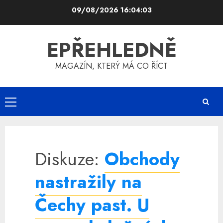
Skip
09/08/2026
16:04:04
to
content
EPŘEHLEDNĚ
MAGAZÍN, KTERÝ MÁ CO ŘÍCT
Primary
Menu
Diskuze:
Obchody
nastražily na
Čechy past. U