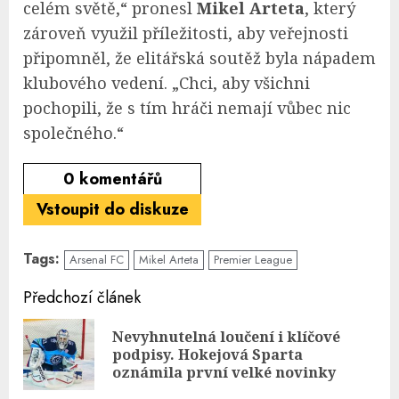
celém světě,“ pronesl
Mikel Arteta
, který
zároveň využil příležitosti, aby veřejnosti
připomněl, že elitářská soutěž byla nápadem
klubového vedení. „Chci, aby všichni
pochopili, že s tím hráči nemají vůbec nic
společného.“
0
komentářů
Vstoupit do diskuze
Tags:
Arsenal FC
Mikel Arteta
Premier League
Continue
Předchozí článek
Reading
Nevyhnutelná loučení i klíčové
Pre
podpisy. Hokejová Sparta
pos
oznámila první velké novinky