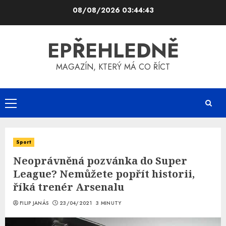
Skip
08/08/2026
03:44:43
to
content
EPŘEHLEDNĚ
MAGAZÍN, KTERÝ MÁ CO ŘÍCT
Primary
Menu
Sport
Neoprávněná pozvánka do Super
League? Nemůžete popřít historii,
říká trenér Arsenalu
FILIP JANÁS
23/04/2021
3 MINUTY