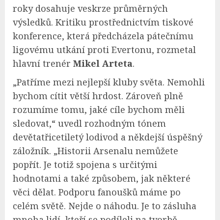
roky dosahuje veskrze průměrných
výsledků. Kritiku prostřednictvím tiskové
konference, která předcházela pátečnímu
ligovému utkání proti Evertonu, rozmetal
hlavní trenér
Mikel Arteta
.
„Patříme mezi nejlepší kluby světa. Nemohli
bychom cítit větší hrdost. Zároveň plně
rozumíme tomu, jaké cíle bychom měli
sledovat,“ uvedl rozhodným tónem
devětatřicetiletý lodivod a někdejší úspěšný
záložník. „Historii Arsenalu nemůžete
popřít. Je totiž spojena s určitými
hodnotami a také způsobem, jak některé
věci dělat. Podporu fanoušků máme po
celém světě. Nejde o náhodu. Je to zásluha
mnoha lidí, kteří se podíleli na tvorbě