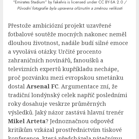
“Emirates Stadium”
by
fakelvis
is licensed under
CC BY-SA 2.0
/
Původní fotografie byla upravena oříznutím a změnou velikosti
Přestože ambiciózní projekt uzavřené
fotbalové soutěže mocných nakonec neměl
dlouhou životnost, nadále budí silné emoce
a vyvolává otázky. Určité procento
zahraničních novinářů, fanoušků a
televizních expertů kupříkladu nechápe,
proč pozvánku mezi evropskou smetánku
dostal
Arsenal FC
. Argumentace zní, že
tradiční londýnský celek napříč posledními
roky dosahuje veskrze průměrných
výsledků. Jaký názor zastává hlavní trenér
Mikel Arteta
? Jednoznačnou odpověď
kritikům vzkázal prostřednictvím tiskové
konference, která předcházela pátečnímu