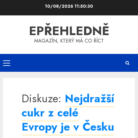
Skip
10/08/2026
11:50:30
to
content
EPŘEHLEDNĚ
MAGAZÍN, KTERÝ MÁ CO ŘÍCT
Primary
Menu
Diskuze:
Nejdražší
cukr z celé
Evropy je v Česku