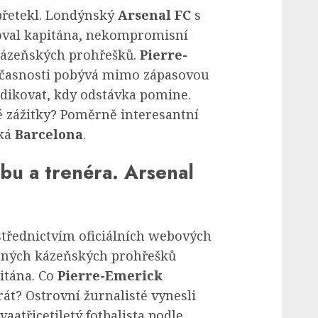
 přetekl. Londýnský
Arsenal FC
s
oval kapitána, nekompromisní
kázeňských prohřešků.
Pierre-
učasnosti pobývá mimo zápasovou
dikovat, kdy odstávka pomine.
é zážitky? Poměrně interesantní
ská
Barcelona
.
bu a trenéra. Arsenal
střednictvím oficiálních webových
četných kázeňských prohřešků
itána. Co
Pierre-Emerick
át? Ostrovní žurnalisté vynesli
aatřicetiletý fotbalista podle