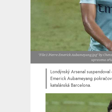
"File:1 Pierre-Emerick Aubameyang.jpg" by Chensi
upravena oří
Londýnský Arsenal suspendoval 
Emerick Aubameyang pokračovat?
katalánská Barcelona.