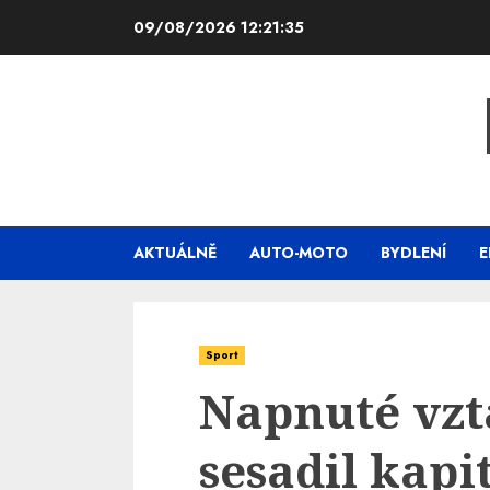
Skip
09/08/2026
12:21:37
to
content
AKTUÁLNĚ
AUTO-MOTO
BYDLENÍ
E
Sport
Napnuté vzt
sesadil kapi