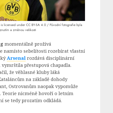
is licensed under
CC BY-SA 4.0
/ Původní fotografie byla
znutím a změnou velikosti
ng
momentálně prožívá
namísto sebelítosti rozebírat vlastní
ský
Arsenal
rozdává disciplinární
 vymrštila přestupová chapadla.
čil, že věhlasné kluby láká
 Kataláncům na základě dohody
tant, Ostrovanům naopak vypomůže
. Teorie nicméně hovoří o letním
í se tedy prozatím odkládá.