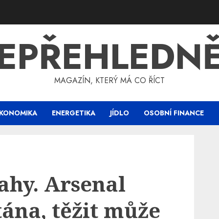
EPŘEHLEDN
MAGAZÍN, KTERÝ MÁ CO ŘÍCT
KONOMIKA
ENERGETIKA
JÍDLO
OSOBNÍ FINANCE
ahy. Arsenal
tána, těžit může