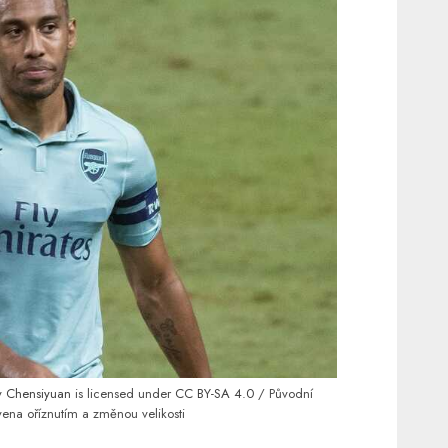
y
Chensiyuan
is licensed under
CC BY-SA 4.0
/ Původní
vena oříznutím a změnou velikosti