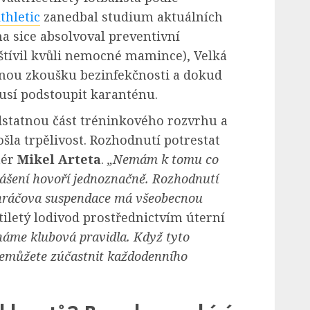
thletic
zanedbal studium aktuálních
a sice absolvoval preventivní
štívil kvůli nemocné mamince), Velká
nou zkoušku bezinfekčnosti a dokud
usí podstoupit karanténu.
statnou část tréninkového rozvrhu a
la trpělivost. Rozhodnutí potrestat
nér
Mikel Arteta
.
„Nemám k tomu co
lášení hovoří jednoznačně. Rozhodnutí
, hráčova suspendace má všeobecnou
etiletý lodivod prostřednictvím úterní
náme klubová pravidla. Když tyto
 nemůžete zúčastnit každodenního