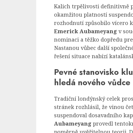
Kalich trpělivosti definitivně
okamžitou platností suspend
rozhodnutí způsobilo vícero 
Emerick Aubameyang
v so
nominaci a těžko dopředu pre
Nastanou vůbec další společn
řešení situace nabízí katalán
Pevné stanovisko klu
hledá nového vůdce
Tradiční londýnský celek pro
stránek rozhlásil, že vinou 
suspendoval dosavadního kap
Aubameyang
provedl tentokr
poměrně uvěřitelnou teorii. Dv