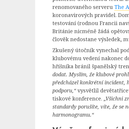
renomovaného serveru
The A
koronavirových pravidel. Dom
testování (rodnou Francii nav
Británie nicméně žádá opětov
člověk nedostane výsledek, m
Zkušený útočník vynechal pod
klubovému vedení nakonec doš
hříšníka bránil španělský tre
dodat. Myslím, že klubové proh
předcházel konkrétní incident
podporu,“
vysvětlil devětatřic
tiskové konference.
„Všichni z
standardy porušíte, víte, že se
harmonogramu.“