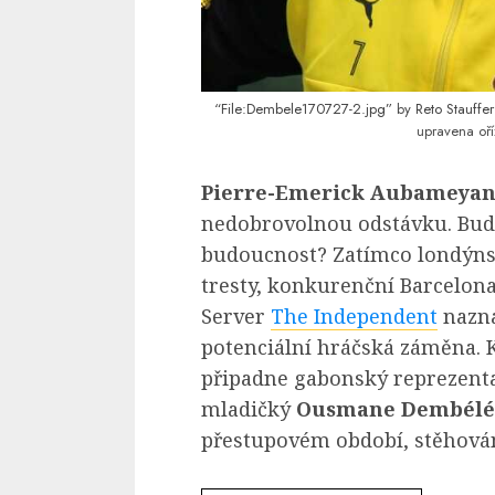
“File:Dembele170727-2.jpg”
by
Reto Stauffer
upravena oří
Pierre-Emerick Aubameya
nedobrovolnou odstávku. Bude 
budoucnost? Zatímco londýn
tresty, konkurenční Barcelona
Server
The Independent
nazna
potenciální hráčská záměna.
připadne gabonský reprezen
mladičký
Ousmane Dembélé
přestupovém období, stěhován