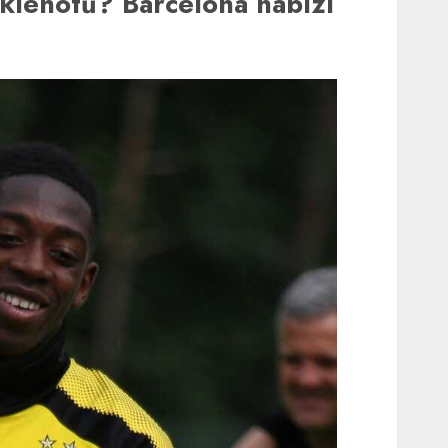
klenotů? Barcelona nabízí