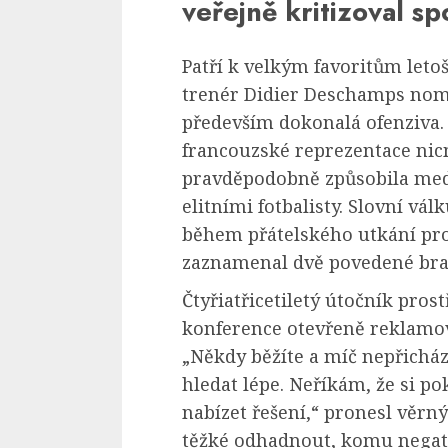
veřejně kritizoval s
Patří k velkým favoritům let
trenér Didier Deschamps nomi
především dokonalá ofenziva.
francouzské reprezentace nic
pravděpodobně způsobila me
elitními fotbalisty. Slovní vá
během přátelského utkání pr
zaznamenal dvě povedené bra
Čtyřiatřicetiletý útočník pros
konference otevřeně reklamov
„Někdy běžíte a míč nepřichá
hledat lépe. Neříkám, že si p
nabízet řešení,“ pronesl věrn
těžké odhadnout, komu negat