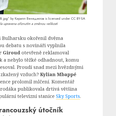
18.jpg”
by Кирилл Венедиктов is licensed under
CC BY-SA
la upravena oříznutím a změnou velikosti
ti Bulharsku okořenil dvěma
u debatu s novináři vyplnila
r Giroud
otevřeně reklamoval
ek a nebylo těžké odhadnout, komu
esoval. Proudí snad mezi hvězdnými
 zkažený vzduch?
Kylian Mbappé
rence prolomil mlčení. Komentář
rodáka publikovala drtivá většina
ulární televizní stanice
Sky Sports
.
rancouzský útočník