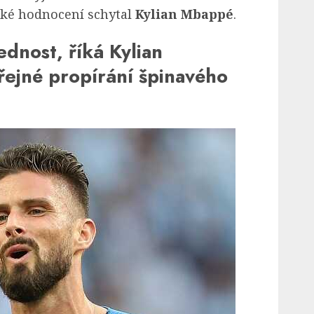
ické hodnocení schytal
Kylian Mbappé
.
dnost, říká Kylian
ejné propírání špinavého