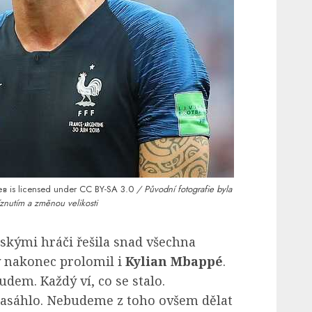
в is licensed under
CC BY-SA 3.0
/ Původní fotografie byla
znutím a změnou velikosti
skými hráči řešila snad všechna
y nakonec prolomil i
Kylian Mbappé
.
dem. Každý ví, co se stalo.
zasáhlo. Nebudeme z toho ovšem dělat