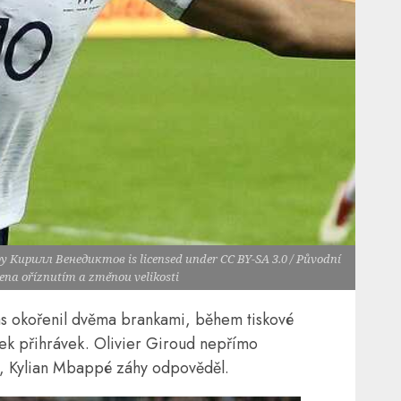
 by Кирилл Венедиктов is licensed under CC BY-SA 3.0 / Původní
vena oříznutím a změnou velikosti
s okořenil dvěma brankami, během tiskové
ek přihrávek. Olivier Giroud nepřímo
e, Kylian Mbappé záhy odpověděl.