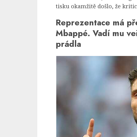
tisku okamžitě došlo, že krit
Reprezentace má pře
Mbappé. Vadí mu veř
prádla