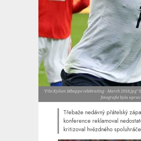
"File:Kylian Mbappe celebrating - March 2018.jpg"
fotografie byla upra
Třebaže nedávný přátelský zápa
konference reklamoval nedostat
kritizoval hvězdného spoluhráč