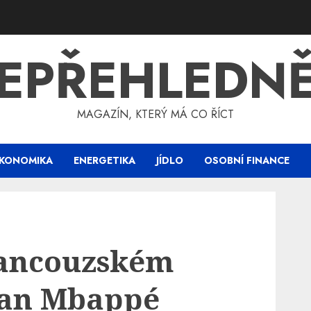
EPŘEHLEDN
MAGAZÍN, KTERÝ MÁ CO ŘÍCT
KONOMIKA
ENERGETIKA
JÍDLO
OSOBNÍ FINANCE
rancouzském
ian Mbappé