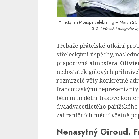
“File:Kylian Mbappe celebrating – March 20
3.0
/ Původní fotografie by
Třebaže přátelské utkání pro
střeleckými úspěchy, následno
prapodivná atmosféra.
Olivie
nedostatek gólových přihráv
rozmrzelé věty konkrétně adr
francouzskými reprezentanty
během nedělní tiskové konfe
dvaadvacetiletého pařížského 
zahraničních médií včetně pop
Nenasytný Giroud. F