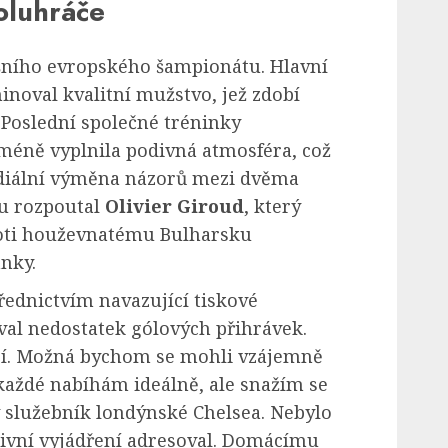
poluhráče
ošního evropského šampionátu. Hlavní
noval kvalitní mužstvo, jež zdobí
 Poslední společné tréninky
méně vyplnila podivná atmosféra, což
diální výměna názorů mezi dvěma
lku rozpoutal
Olivier Giroud
, který
oti houževnatému Bulharsku
nky.
třednictvím navazující tiskové
al nedostatek gólových přihrávek.
zí. Možná bychom se mohli vzájemně
okaždé nabíhám ideálně, ale snažím se
ý služebník londýnské Chelsea. Nebylo
ivní vyjádření adresoval. Domácímu