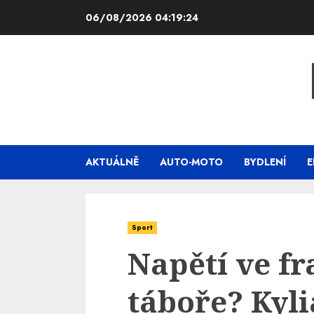
Skip
06/08/2026
04:19:25
to
content
AKTUÁLNĚ
AUTO-MOTO
BYDLENÍ
E
Sport
Napětí ve f
táboře? Kyl