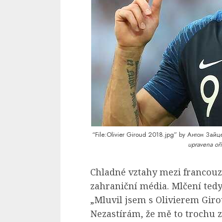
“File:Olivier Giroud 2018.jpg”
by Антон Зайце
upravena oří
Chladné vztahy mezi francouz
zahraniční média. Mlčení ted
„Mluvil jsem s Olivierem Girou
Nezastírám, že mě to trochu 