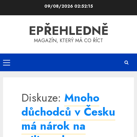
Skip
09/08/2026
02:52:15
to
content
EPŘEHLEDNĚ
MAGAZÍN, KTERÝ MÁ CO ŘÍCT
Primary
Menu
Diskuze:
Mnoho
důchodců v Česku
má nárok na