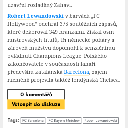
uzavřel rozladěný Zahavi.
Robert Lewandowski
v barvách „FC
Hollywood“ odehrál 375 soutěžních zápasů,
které dekoroval 349 brankami. Získal osm
mistrovských titulů, tři německé poháry a
zároveň mužstvu dopomohl k senzačnímu
ovládnutí Champions League. Polského
zakončovatele v současnosti lanaří
především katalánská
Barcelona
, zájem
nicméně projevila taktéž londýnská Chelsea.
0
komentářů
Vstoupit do diskuze
Tags:
FC Barcelona
FC Bayern Mnichov
Robert Lewandowski