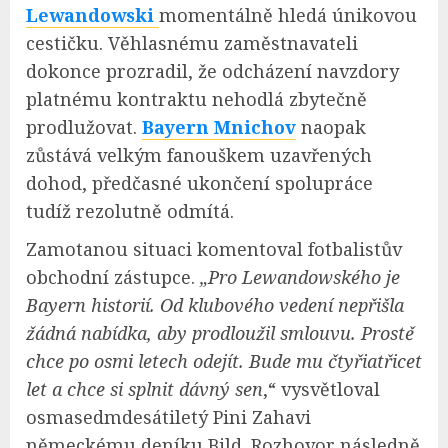
Lewandowski
momentálně hledá únikovou
cestičku. Věhlasnému zaměstnavateli
dokonce prozradil, že odcházení navzdory
platnému kontraktu nehodlá zbytečně
prodlužovat.
Bayern Mnichov
naopak
zůstává velkým fanouškem uzavřených
dohod, předčasné ukončení spolupráce
tudíž rezolutně odmítá.
Zamotanou situaci komentoval fotbalistův
obchodní zástupce.
„Pro Lewandowského je
Bayern historií.
Od klubového vedení nepřišla
žádná nabídka, aby prodloužil smlouvu. Prostě
chce po osmi letech odejít. Bude mu čtyřiatřicet
let a chce si splnit dávný sen
,“ vysvětloval
osmasedmdesátiletý Pini Zahavi
německému deníku Bild. Rozhovor následně