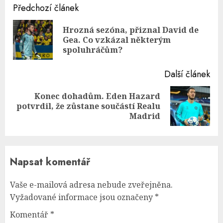
Continue
Předchozí článek
Reading
Hrozná sezóna, přiznal David de
Pre
Gea. Co vzkázal některým
pos
spoluhráčům?
Další článek
Konec dohadům. Eden Hazard
Next
potvrdil, že zůstane součástí Realu
post:
Madrid
Napsat komentář
Vaše e-mailová adresa nebude zveřejněna.
Vyžadované informace jsou označeny
*
Komentář
*