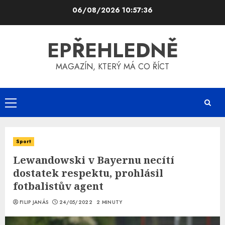
Skip
06/08/2026
10:57:37
to
content
EPŘEHLEDNĚ
MAGAZÍN, KTERÝ MÁ CO ŘÍCT
Primary
Menu
Sport
Lewandowski v Bayernu necítí
dostatek respektu, prohlásil
fotbalistův agent
FILIP JANÁS
24/05/2022
2 MINUTY