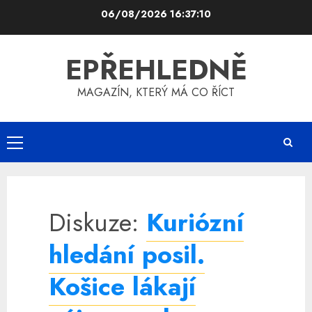
Skip
06/08/2026
16:37:10
to
content
EPŘEHLEDNĚ
MAGAZÍN, KTERÝ MÁ CO ŘÍCT
Primary
Menu
Diskuze:
Kuriózní
hledání posil.
Košice lákají