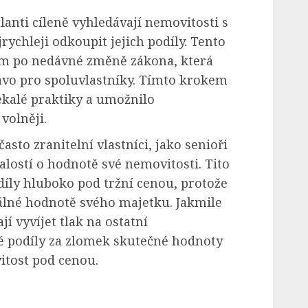
lanti cíleně vyhledávají nemovitosti s
jrychleji odkoupit jejich podíly. Tento
ným po nedávné změně zákona, která
ávo pro spoluvlastníky. Tímto krokem
ekalé praktiky a umožnilo
olněji.
asto zranitelní vlastníci, jako senioři
alostí o hodnotě své nemovitosti. Tito
odíly hluboko pod tržní cenou, protože
álné hodnotě svého majetku. Jakmile
jí vyvíjet tlak na ostatní
vé podíly za zlomek skutečné hodnoty
itost pod cenou.