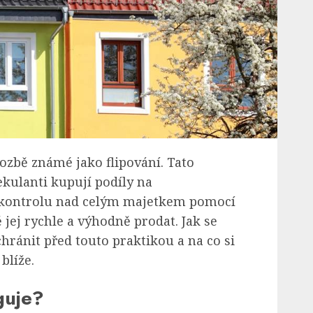
rozbě známé jako flipování. Tato
ekulanti kupují podíly na
t kontrolu nad celým majetkem pomocí
ej rychle a výhodně prodat. Jak se
ránit před touto praktikou a na co si
blíže.
guje?