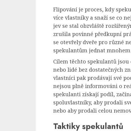
Flipování je proces, kdy speku
více vlastníky a snaží se co ne
jev se stal obzvláště rozšíře
zrušila povinné předkupní pr
se otevřely dveře pro různé n
spekulantům jednat mnohem v
Cílem těchto spekulantů jsou č
nebo lidé bez dostatečných zn
vlastníci pak prodávají své p
nejsou plně informováni o re
spekulanti získají podíl, začína
spoluvlastníky, aby prodali s
nebo aby prodali celou nemov
Taktiky spekulantů