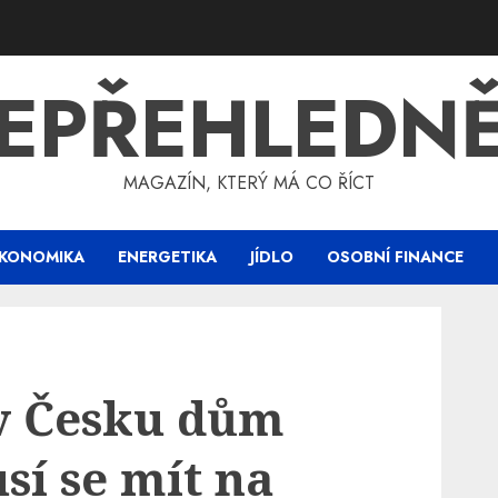
EPŘEHLEDN
MAGAZÍN, KTERÝ MÁ CO ŘÍCT
KONOMIKA
ENERGETIKA
JÍDLO
OSOBNÍ FINANCE
 v Česku dům
sí se mít na