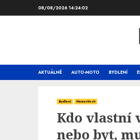
Skip
08/08/2026
14:24:03
to
content
AKTUÁLNĚ
AUTO-MOTO
BYDLENÍ
E
Bydlení
Nemovitosti
Kdo vlastní
nebo byt, mu