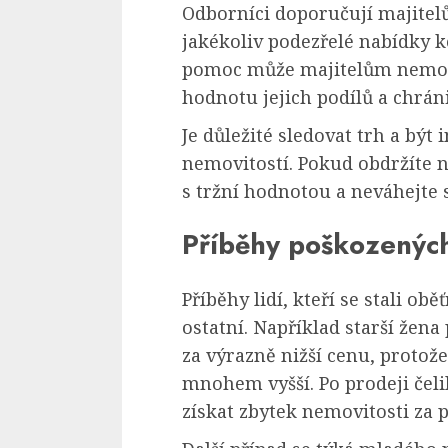
Odborníci doporučují majitel
jakékoliv podezřelé nabídky k
pomoc může majitelům nemov
hodnotu jejich podílů a chrán
Je důležité sledovat trh a bý
nemovitostí. Pokud obdržíte n
s tržní hodnotou a neváhejte 
Příběhy poškozených
Příběhy lidí, kteří se stali ob
ostatní. Například starší žen
za výrazně nižší cenu, protož
mnohem vyšší. Po prodeji čelil
získat zbytek nemovitosti za