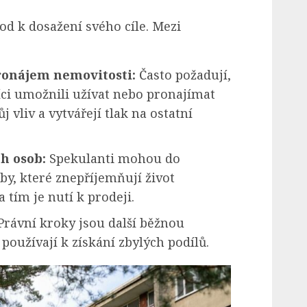
od k dosažení svého cíle. Mezi
ronájem nemovitosti:
Často požadují,
íci umožnili užívat nebo pronajímat
j vliv a vytvářejí tlak na ostatní
h osob:
Spekulanti mohou do
y, které znepříjemňují život
 tím je nutí k prodeji.
Právní kroky jsou další běžnou
používají k získání zbylých podílů.