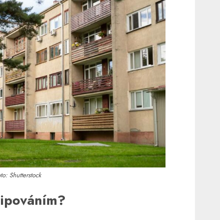
to: Shutterstock
flipováním?