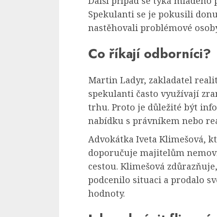
Další případ se týká mladého p
Spekulanti se je pokusili donu
nastěhovali problémové osoby a
Co říkají odborníci?
Martin Ladyr, zakladatel real
spekulanti často využívají zra
trhu. Proto je důležité být i
nabídku s právníkem nebo re
Advokátka Iveta Klimešová, kt
doporučuje majitelům nemovito
cestou. Klimešová zdůrazňuje
podcenilo situaci a prodalo sv
hodnoty.