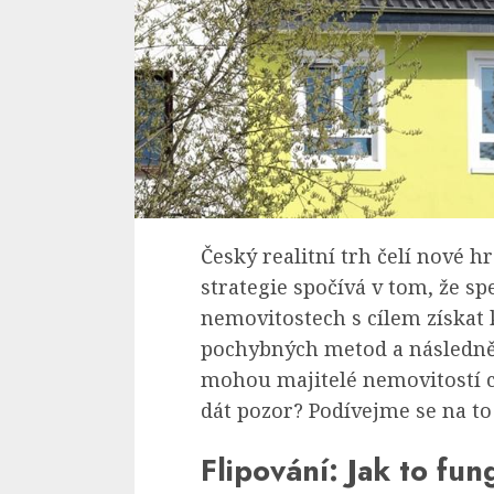
Český realitní trh čelí nové h
strategie spočívá v tom, že sp
nemovitostech s cílem získa
pochybných metod a následně j
mohou majitelé nemovitostí ch
dát pozor? Podívejme se na to 
Flipování: Jak to fun