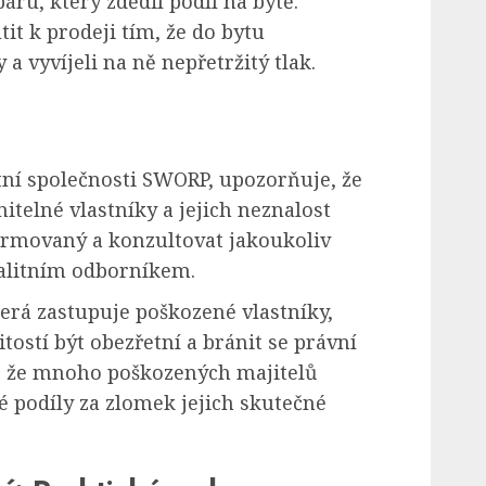
áru, který zdědil podíl na bytě.
tit k prodeji tím, že do bytu
 vyvíjeli na ně nepřetržitý tlak.
itní společnosti SWORP, upozorňuje, že
nitelné vlastníky a jejich neznalost
nformovaný a konzultovat jakoukoliv
alitním odborníkem.
erá zastupuje poškozené vlastníky,
stí být obezřetní a bránit se právní
, že mnoho poškozených majitelů
é podíly za zlomek jejich skutečné