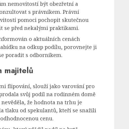
ům nemovitostí být obezřetní a
onzultovat s právníkem. Právní
itostí pomoci pochopit skutečnou
it se před nekalými praktikami.
t informován o aktuálních cenách
abídku na odkup podílu, porovnejte ji
se poradit s odborníkem.
 majitelů
ěťmi flipování, slouží jako varování pro
a prodala svůj podíl na rodinném domě
e nevěděla, že hodnota na trhu je
a tlaku od spekulantů, kteří se snažili
 podhodnocenou cenu.