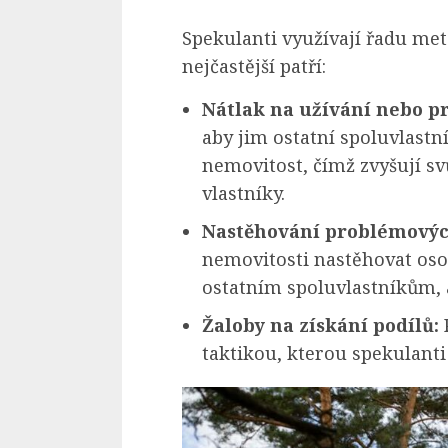
Spekulanti využívají řadu met
nejčastější patří:
Nátlak na užívání nebo p
aby jim ostatní spoluvlastn
nemovitost, čímž zvyšují svů
vlastníky.
Nastěhování problémovýc
nemovitosti nastěhovat osob
ostatním spoluvlastníkům, a
Žaloby na získání podílů:
taktikou, kterou spekulanti 