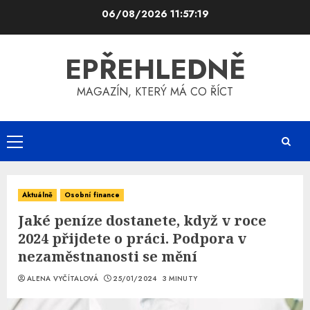
Skip
06/08/2026
11:57:19
to
content
EPŘEHLEDNĚ
MAGAZÍN, KTERÝ MÁ CO ŘÍCT
Primary
Menu
Aktuálně
Osobní finance
Jaké peníze dostanete, když v roce
2024 přijdete o práci. Podpora v
nezaměstnanosti se mění
ALENA VYČÍTALOVÁ
25/01/2024
3 MINUTY