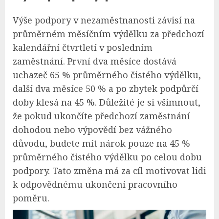
Výše podpory v nezaměstnanosti závisí na
průměrném měsíčním výdělku za předchozí
kalendářní čtvrtletí v posledním
zaměstnání. První dva měsíce dostává
uchazeč 65 % průměrného čistého výdělku,
další dva měsíce 50 % a po zbytek podpůrčí
doby klesá na 45 %. Důležité je si všimnout,
že pokud ukončíte předchozí zaměstnání
dohodou nebo výpovědí bez vážného
důvodu, budete mít nárok pouze na 45 %
průměrného čistého výdělku po celou dobu
podpory. Tato změna má za cíl motivovat lidi
k odpovědnému ukončení pracovního
poměru.