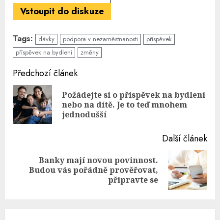
Vstoupit do diskuze
Tags:
dávky
podpora v nezaměstnanosti
příspěvek
příspěvek na bydlení
změny
Continue
Předchozí článek
Reading
Požádejte si o příspěvek na bydlení
Pre
nebo na dítě. Je to teď mnohem
pos
jednodušší
Další článek
Banky mají novou povinnost.
Next
Budou vás pořádně prověřovat,
post:
připravte se