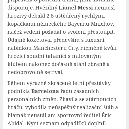
disponuje. Hvězdný
Lionel Messi
neunesl
hrozivý debakl 2:8 uštědřený rychlými
kopačkami německého Bayernu Mnichov,
načež vedení požádal o svolení přestoupit.
Údajně koketoval především s luxusní
nabídkou Manchesteru City, nicméně kvůli
hrozící soudní tahanici s milovaným
klubem nakonec dočasně stáhl zbraně a
nedobrovolně setrval.
Během výrazně zkrácené letní přestávky
podnikla
Barcelona
řadu zásadních
personálních změn. Zbavila se stárnoucích
hráčů, vyhodila neúspěšný realizační štáb a
blamáž neustál ani sportovní ředitel Éric
Abidal. Nyní seznam odpadlíků doplnil