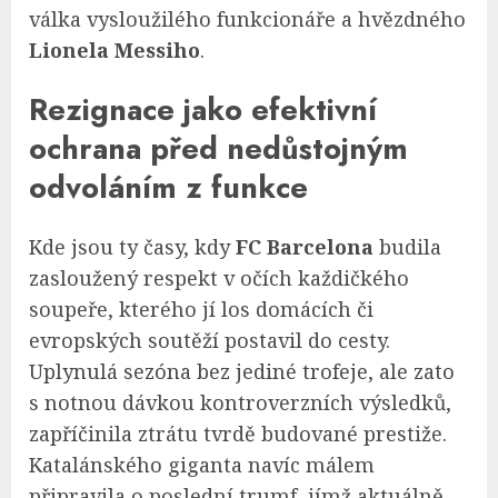
válka vysloužilého funkcionáře a hvězdného
Lionela Messiho
.
Rezignace jako efektivní
ochrana před nedůstojným
odvoláním z funkce
Kde jsou ty časy, kdy
FC Barcelona
budila
zasloužený respekt v očích každičkého
soupeře, kterého jí los domácích či
evropských soutěží postavil do cesty.
Uplynulá sezóna bez jediné trofeje, ale zato
s notnou dávkou kontroverzních výsledků,
zapříčinila ztrátu tvrdě budované prestiže.
Katalánského giganta navíc málem
připravila o poslední trumf, jímž aktuálně