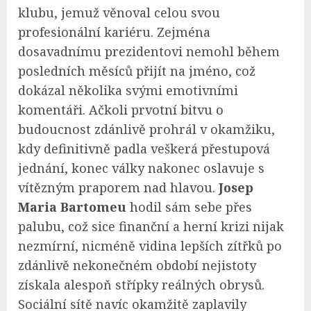
klubu, jemuž věnoval celou svou
profesionální kariéru. Zejména
dosavadnímu prezidentovi nemohl během
posledních měsíců přijít na jméno, což
dokázal několika svými emotivními
komentáři. Ačkoli prvotní bitvu o
budoucnost zdánlivě prohrál v okamžiku,
kdy definitivně padla veškerá přestupová
jednání, konec války nakonec oslavuje s
vítězným praporem nad hlavou.
Josep
Maria Bartomeu
hodil sám sebe přes
palubu, což sice finanční a herní krizi nijak
nezmírní, nicméně vidina lepších zítřků po
zdánlivě nekonečném období nejistoty
získala alespoň střípky reálných obrysů.
Sociální sítě navíc okamžitě zaplavily