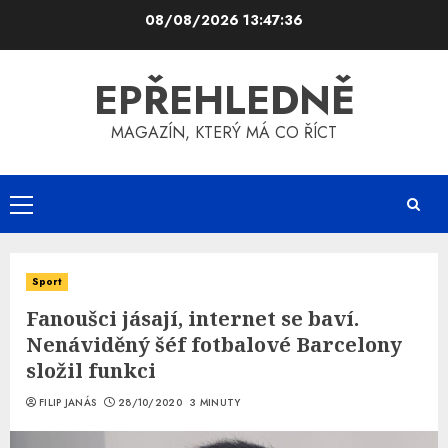
Skip
08/08/2026
13:47:36
to
content
EPŘEHLEDNĚ
MAGAZÍN, KTERÝ MÁ CO ŘÍCT
Primary
Menu
Sport
Fanoušci jásají, internet se baví.
Nenáviděný šéf fotbalové Barcelony
složil funkci
FILIP JANÁS
28/10/2020
3 MINUTY