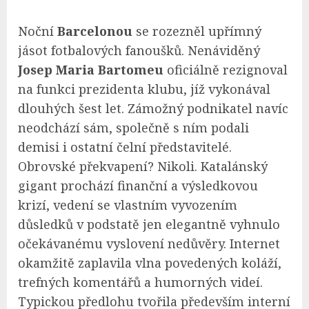
Noční
Barcelonou
se rozezněl upřímný
jásot fotbalových fanoušků. Nenáviděný
Josep Maria Bartomeu
oficiálně rezignoval
na funkci prezidenta klubu, jíž vykonával
dlouhých šest let. Zámožný podnikatel navíc
neodchází sám, společně s ním podali
demisi i ostatní čelní představitelé.
Obrovské překvapení? Nikoli. Katalánský
gigant prochází finanční a výsledkovou
krizí, vedení se vlastním vyvozením
důsledků v podstatě jen elegantně vyhnulo
očekávanému vyslovení nedůvěry. Internet
okamžitě zaplavila vlna povedených koláží,
trefných komentářů a humorných videí.
Typickou předlohu tvořila především interní