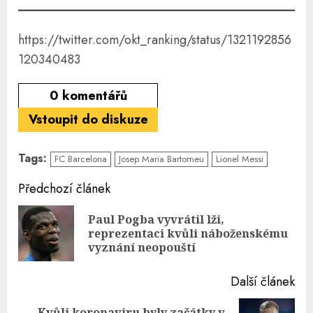
https://twitter.com/okt_ranking/status/1321192856
120340483
0
komentářů
Vstoupit do diskuze
Tags:
FC Barcelona
Josep Maria Bartomeu
Lionel Messi
Continue
Předchozí článek
Reading
Paul Pogba vyvrátil lži,
Pre
reprezentaci kvůli náboženskému
pos
vyznání neopouští
Další článek
Kvůli koronaviru byly začátky v