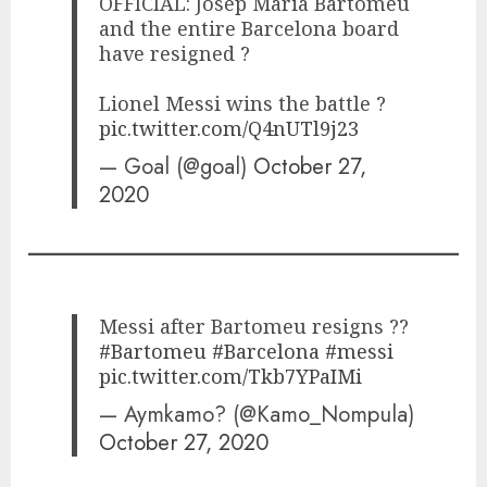
OFFICIAL: Josep Maria Bartomeu
and the entire Barcelona board
have resigned ?
Lionel Messi wins the battle ?
pic.twitter.com/Q4nUTl9j23
— Goal (@goal)
October 27,
2020
Messi after Bartomeu resigns ??
#Bartomeu
#Barcelona
#messi
pic.twitter.com/Tkb7YPaIMi
— Aymkamo? (@Kamo_Nompula)
October 27, 2020