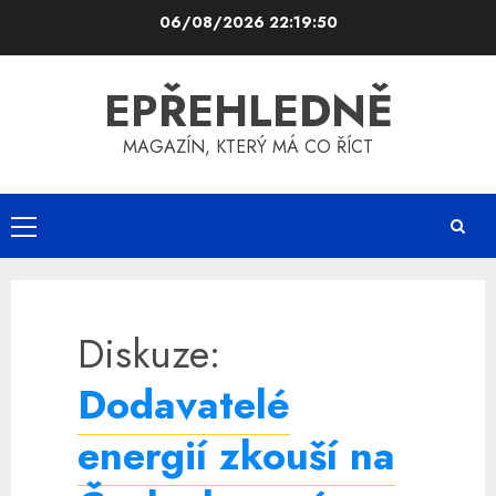
Skip
06/08/2026
22:19:50
to
content
EPŘEHLEDNĚ
MAGAZÍN, KTERÝ MÁ CO ŘÍCT
Primary
Menu
Diskuze:
Dodavatelé
energií zkouší na