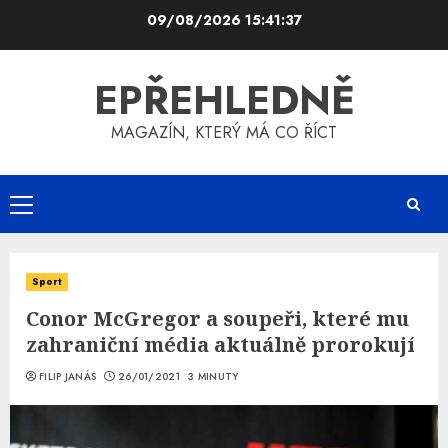
Skip
09/08/2026
15:41:38
to
content
EPŘEHLEDNĚ
MAGAZÍN, KTERÝ MÁ CO ŘÍCT
Primary
Menu
Sport
Conor McGregor a soupeři, které mu
zahraniční média aktuálně prorokují
FILIP JANÁS
26/01/2021
3 MINUTY