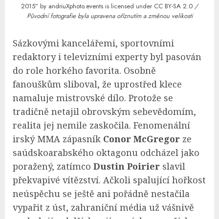
2015”
by
andriuXphoto.events
is licensed under
CC BY-SA 2.0
/
Původní fotografie byla upravena oříznutím a změnou velikosti
Sázkovými kancelářemi, sportovními
redaktory i televizními experty byl pasován
do role horkého favorita. Osobně
fanouškům sliboval, že uprostřed klece
namaluje mistrovské dílo. Protože se
tradičně netajil obrovským sebevědomím,
realita jej nemile zaskočila. Fenomenální
irský MMA zápasník
Conor McGregor
ze
saúdskoarabského oktagonu odcházel jako
poražený, zatímco
Dustin Poirier
slavil
překvapivé vítězství. Ačkoli spalující hořkost
neúspěchu se ještě ani pořádně nestačila
vypařit z úst, zahraniční média už vášnivě