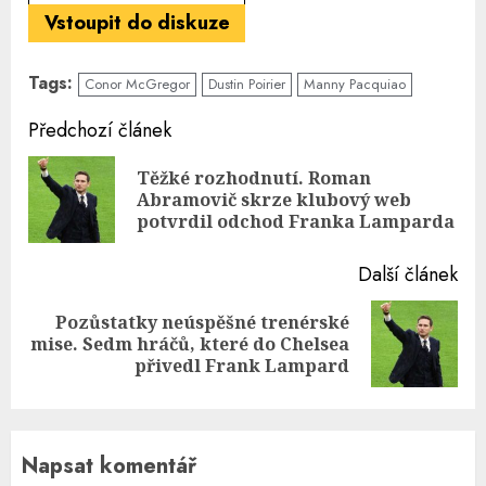
Vstoupit do diskuze
Tags:
Conor McGregor
Dustin Poirier
Manny Pacquiao
Continue
Předchozí článek
Reading
Těžké rozhodnutí. Roman
Pre
Abramovič skrze klubový web
pos
potvrdil odchod Franka Lamparda
Další článek
Pozůstatky neúspěšné trenérské
Next
mise. Sedm hráčů, které do Chelsea
post:
přivedl Frank Lampard
Napsat komentář