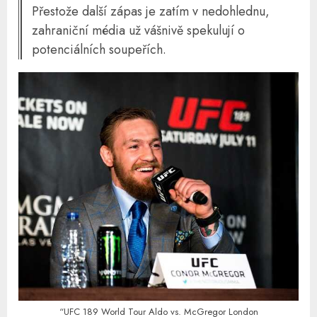
Přestože další zápas je zatím v nedohlednu,
zahraniční média už vášnivě spekulují o
potenciálních soupeřích.
“UFC 189 World Tour Aldo vs. McGregor London