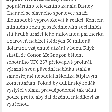
populárního televizního kanálu Disney
Channel se slavného sportovce snaží
dlouhodobě vyprovokovat k reakci. Koncem
minulého roku prostřednictvím sociálních
sítí hrubě urážel jeho milovanou partnerku
a zároveň nabízel štědrých 50 milionů
dolarů za vzájemné utkání v boxu. Když
zjistil, že
Conor McGregor
během
sobotního UFC 257 překvapivě prohrál,
výrazně svou původní nabídku stáhl a
samozřejmě neodolal několika štiplavým
komentářům. Pokud by dublinský rodák
vyslyšel volání, pravděpodobně tak učiní
pouze proto, aby dal drzému mladíkovi za
vyučenou.