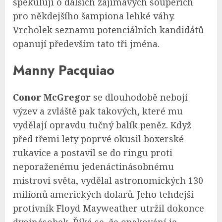
spekulují o dalších zajímavých soupeřích
pro někdejšího šampiona lehké váhy.
Vrcholek seznamu potenciálních kandidátů
opanují především tato tři jména.
Manny Pacquiao
Conor McGregor
se dlouhodobě nebojí
výzev a zvláště pak takových, které mu
vydělají opravdu tučný balík peněz. Když
před třemi lety poprvé okusil boxerské
rukavice a postavil se do ringu proti
neporaženému jedenáctinásobnému
mistrovi světa, vydělal astronomických 130
milionů amerických dolarů. Jeho tehdejší
protivník Floyd Mayweather utržil dokonce
dvojnásobek. Říká se, že opakování je