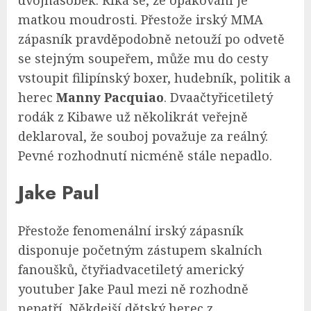
matkou moudrosti. Přestože irský MMA
zápasník pravděpodobně netouží po odvetě
se stejným soupeřem, může mu do cesty
vstoupit filipínský boxer, hudebník, politik a
herec
Manny Pacquiao
. Dvaačtyřicetiletý
rodák z Kibawe už několikrát veřejně
deklaroval, že souboj považuje za reálný.
Pevné rozhodnutí nicméně stále nepadlo.
Jake Paul
Přestože fenomenální irský zápasník
disponuje početným zástupem skalních
fanoušků, čtyřiadvacetiletý americký
youtuber Jake Paul mezi ně rozhodně
nepatří. Někdejší dětský herec z