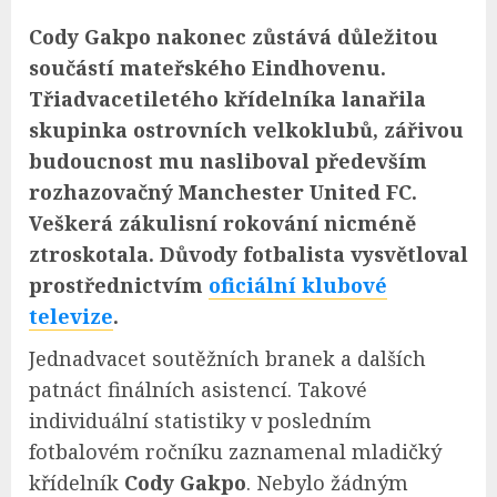
Cody Gakpo nakonec zůstává důležitou
součástí mateřského Eindhovenu.
Třiadvacetiletého křídelníka lanařila
skupinka ostrovních velkoklubů, zářivou
budoucnost mu nasliboval především
rozhazovačný Manchester United FC.
Veškerá zákulisní rokování nicméně
ztroskotala. Důvody fotbalista vysvětloval
prostřednictvím
oficiální klubové
televize
.
Jednadvacet soutěžních branek a dalších
patnáct finálních asistencí. Takové
individuální statistiky v posledním
fotbalovém ročníku zaznamenal mladičký
křídelník
Cody Gakpo
. Nebylo žádným