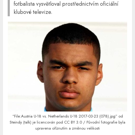
fotbalista vysvětloval prostřednictvím oficiální
klubové televize.
“
File:Austria U-18 vs. Netherlands U-18 2017-03-23 (078).jpg
” od
Steindy
(
talk
) je licencován pod
CC BY 3.0
/ Původní fotografie byla
upravena oříznutím a změnou velikosti