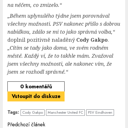
na něčem, co zmizelo.“
„Během uplynulého týdne jsem porovnával
všechny možnosti. PSV nakonec přišlo s dobrou
nabídkou, zdálo se mi to jako správná volba,“
doplnil pozitivně naladěný
Cody Gakpo
.
„Cítím se tady jako doma, ve svém rodném
městě. Každý ví, že to takhle mám. Zvažoval
jsem všechny možnosti, ale nakonec vím, že
jsem se rozhodl správně.“
0
komentářů
Vstoupit do diskuze
Tags:
Cody Gakpo
Manchester United FC
PSV Eindhoven
Continue
Předchozí článek