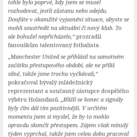
tohle bylo poprvé, kdy jsem se musel
rozhodovat, jestli zůstanu nebo odejdu.
Doufáte v okamžité vyjasnění situace, abyste se
mohli soustředit na aktuální či nový klub. To
ale bohužel nepřicházelo,“
prozradil
fanouškům talentovaný fotbalista.
„Manchester United se přihlásil na samotném
začátku přestupového období, ale ne příliš
silně, takže jsme trochu vyčkávali,“
pokračoval bývalý mládežnický
reprezentant a současný zástupce dospělého
výběru Holanďanů.
„Blížil se konec a signály
byly čím dál tím pozitivnější. V určitém
momentu jsem si myslel, že by to mohlo
opravdu skončit přestupem. Zájem však minulý
týden vyprchal, takže jsem celou dobu pracoval