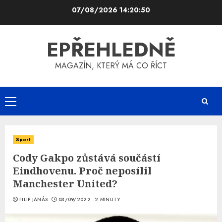
Skip
07/08/2026
14:20:50
to
content
EPŘEHLEDNĚ
MAGAZÍN, KTERÝ MÁ CO ŘÍCT
Primary
Menu
Sport
Cody Gakpo zůstává součástí
Eindhovenu. Proč neposílil
Manchester United?
FILIP JANÁS
03/09/2022
2 MINUTY