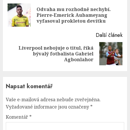
Reading
Odvaha mu rozhodně nechybí.
Pre
Pierre-Emerick Aubameyang
pos
vyfasoval prokletou devítku
Další článek
Liverpool nebojuje o titul, říká
Next
bývalý fotbalista Gabriel
post:
Agbonlahor
Napsat komentář
Vaše e-mailová adresa nebude zveřejněna.
Vyžadované informace jsou označeny
*
Komentář
*