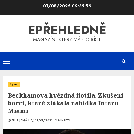
Skip
07/08/2026
09:35:57
to
content
EPŘEHLEDNĚ
MAGAZÍN, KTERÝ MÁ CO ŘÍCT
Primary
Menu
Sport
Beckhamova hvězdná flotila. Zkušení
borci, které zlákala nabídka Interu
Miami
FILIP JANÁS
19/01/2021
3 MINUTY