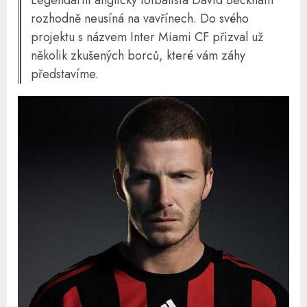
Legendární anglický fotbalista David Beckham
rozhodně neusíná na vavřínech. Do svého
projektu s názvem Inter Miami CF přizval už
několik zkušených borců, které vám záhy
představíme.