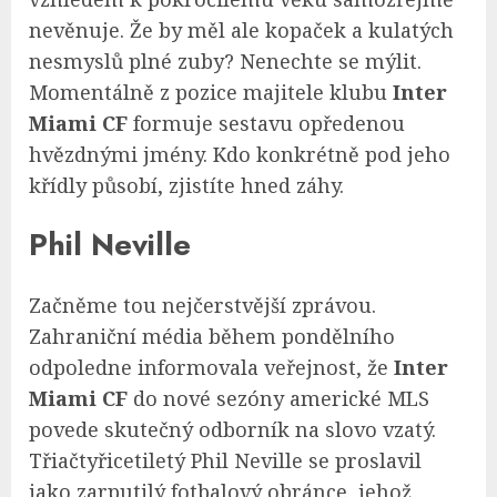
nevěnuje. Že by měl ale kopaček a kulatých
nesmyslů plné zuby? Nenechte se mýlit.
Momentálně z pozice majitele klubu
Inter
Miami CF
formuje sestavu opředenou
hvězdnými jmény. Kdo konkrétně pod jeho
křídly působí, zjistíte hned záhy.
Phil Neville
Začněme tou nejčerstvější zprávou.
Zahraniční média během pondělního
odpoledne informovala veřejnost, že
Inter
Miami CF
do nové sezóny americké MLS
povede skutečný odborník na slovo vzatý.
Třiačtyřicetiletý Phil Neville se proslavil
jako zarputilý fotbalový obránce, jehož