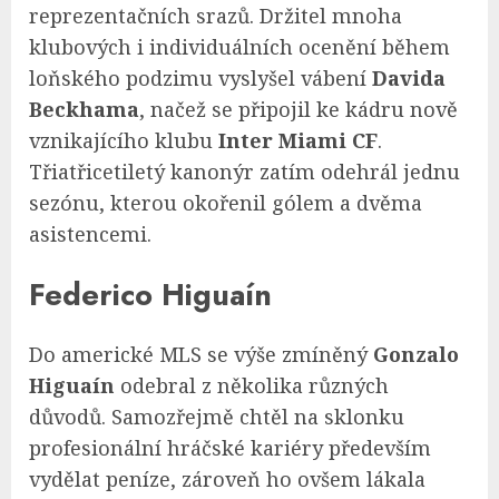
reprezentačních srazů. Držitel mnoha
klubových i individuálních ocenění během
loňského podzimu vyslyšel vábení
Davida
Beckhama
, načež se připojil ke kádru nově
vznikajícího klubu
Inter Miami CF
.
Třiatřicetiletý kanonýr zatím odehrál jednu
sezónu, kterou okořenil gólem a dvěma
asistencemi.
Federico Higuaín
Do americké MLS se výše zmíněný
Gonzalo
Higuaín
odebral z několika různých
důvodů. Samozřejmě chtěl na sklonku
profesionální hráčské kariéry především
vydělat peníze, zároveň ho ovšem lákala