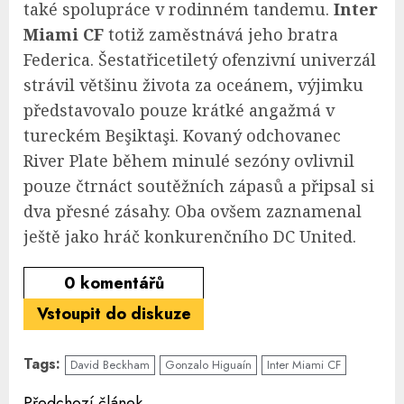
také spolupráce v rodinném tandemu.
Inter
Miami CF
totiž zaměstnává jeho bratra
Federica. Šestatřicetiletý ofenzivní univerzál
strávil většinu života za oceánem, výjimku
představovalo pouze krátké angažmá v
tureckém Beşiktaşi. Kovaný odchovanec
River Plate během minulé sezóny ovlivnil
pouze čtrnáct soutěžních zápasů a připsal si
dva přesné zásahy. Oba ovšem zaznamenal
ještě jako hráč konkurenčního DC United.
0
komentářů
Vstoupit do diskuze
Tags:
David Beckham
Gonzalo Higuaín
Inter Miami CF
Předchozí článek