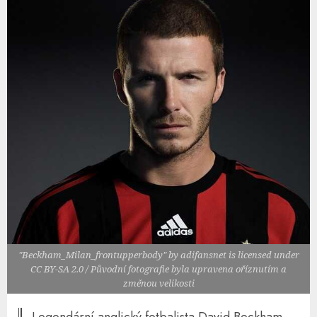
"Beckham_Milan_frontupperbody" by adifansnet is licensed under
CC BY-SA 2.0 / Původní fotografie byla upravena oříznutím a
změnou velikosti