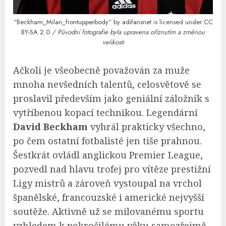
“Beckham_Milan_frontupperbody”
by
adifansnet
is licensed under
CC
BY-SA 2.0
/ Původní fotografie byla upravena oříznutím a změnou
velikosti
Ačkoli je všeobecně považován za muže
mnoha nevšedních talentů, celosvětově se
proslavil především jako geniální záložník s
vytříbenou kopací technikou. Legendární
David Beckham
vyhrál prakticky všechno,
po čem ostatní fotbalisté jen tiše prahnou.
Šestkrát ovládl anglickou Premier League,
pozvedl nad hlavu trofej pro vítěze prestižní
Ligy mistrů a zároveň vystoupal na vrchol
španělské, francouzské i americké nejvyšší
soutěže. Aktivně už se milovanému sportu
vzhledem k pokročilému věku samozřejmě