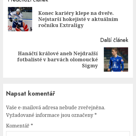
Continue
Reading
Konec kariéry klepe na dveře.
Pre
Nejstarší hokejisté v aktuálním
pos
ročníku Extraligy
Další článek
Hanáčtí králové aneb Nejdražší
Next
fotbalisté v barvách olomoucké
post:
Sigmy
Napsat komentář
Vaše e-mailová adresa nebude zveřejněna.
Vyžadované informace jsou označeny
*
Komentář
*