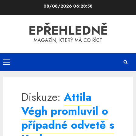
Skip
08/08/2026
06:28:58
to
content
EPŘEHLEDNĚ
MAGAZÍN, KTERÝ MÁ CO ŘÍCT
Primary
Menu
Diskuze:
Attila
Végh promluvil o
případné odvetě s