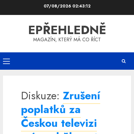
Skip
07/08/2026
02:43:13
to
content
EPŘEHLEDNĚ
MAGAZÍN, KTERÝ MÁ CO ŘÍCT
Primary
Menu
Diskuze:
Zrušení
poplatků za
Českou televizi