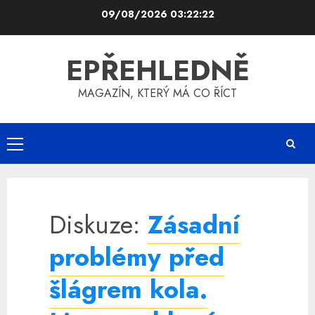
Skip
09/08/2026
03:22:22
to
content
EPŘEHLEDNĚ
MAGAZÍN, KTERÝ MÁ CO ŘÍCT
Primary
Menu
Diskuze:
Zásadní
problémy před
šlágrem kola.