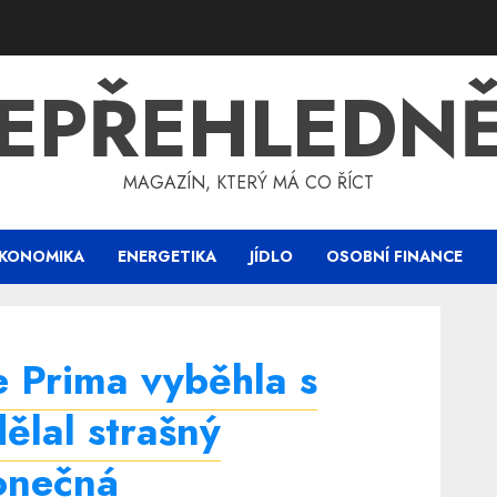
EPŘEHLEDN
MAGAZÍN, KTERÝ MÁ CO ŘÍCT
KONOMIKA
ENERGETIKA
JÍDLO
OSOBNÍ FINANCE
e Prima vyběhla s
ělal strašný
konečná