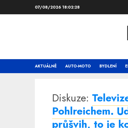
Skip
07/08/2026
18:02:28
to
content
AKTUÁLNĚ
AUTO-MOTO
BYDLENÍ
E
Diskuze:
Televiz
Pohlreichem. Ud
průšvih, to je 