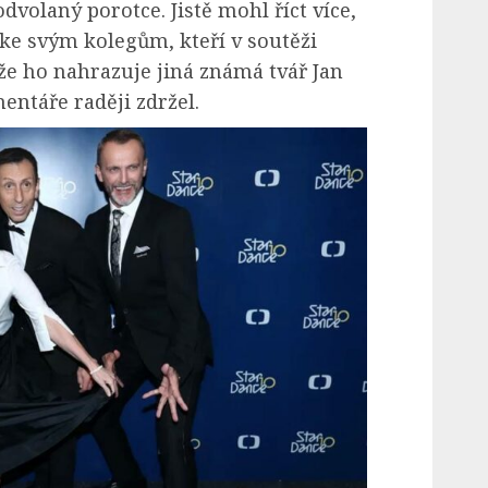
volaný porotce. Jistě mohl říct více,
 ke svým kolegům, kteří v soutěži
že ho nahrazuje jiná známá tvář Jan
ntáře raději zdržel.