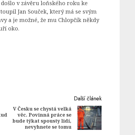
 došlo v závěru loňského roku ke
toupil Jan Souček, který má se svým
vy a je možné, že mu Chlopčík někdy
uří oko.
Další článek
V Česku se chystá velká
kud
věc. Povinná práce se
Next
Previous
bude týkat spousty lidí,
post:
post:
nevyhnete se tomu