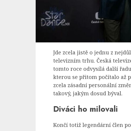
Jde zcela jistě o jednu z nejdů
televizním trhu. Česká televi
tomto roce odvysílá další řad
kterou se přitom počítalo až p
zcela zásadní personální změ
takový, jakým dosud býval.
Diváci ho milovali
Končí totiž legendární člen p