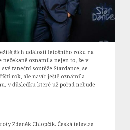
ležitějších událostí letošního roku na
ze nečekaně oznámila nejen to, že v
u své taneční soutěže Stardance, se
říští rok, ale navíc ještě oznámila
nu, v důsledku které už pořad nebude
oroty Zdeněk Chlopčík. Česká televize