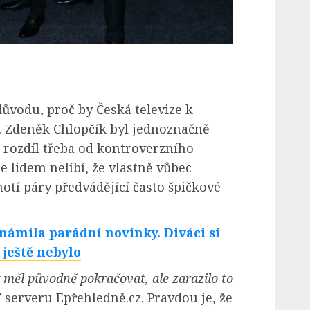
důvodu, proč by Česká televize k
 Zdeněk Chlopčík byl jednoznačně
 rozdíl třeba od kontroverzního
e lidem nelíbí, že vlastně vůbec
otí páry předvádějící často špičkové
námila parádní novinky. Diváci si
 ještě nebylo
 měl původně pokračovat, ale zarazilo to
T serveru Epřehledně.cz. Pravdou je, že