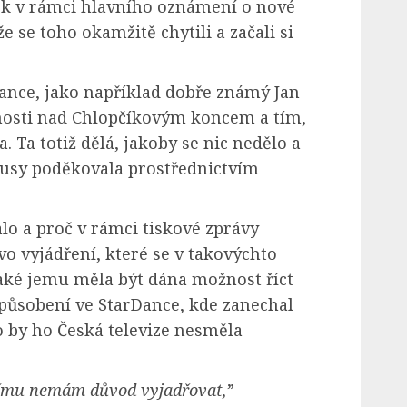
 v rámci hlavního oznámení o nové
 se toho okamžitě chytili a začali si
Dance, jako například dobře známý Jan
bnosti nad Chlopčíkovým koncem a tím,
. Ta totiž dělá, jakoby se nic nedělo a
pusy poděkovala prostřednictvím
talo a proč v rámci tiskové zprávy
vo vyjádření, které se v takovýchto
Také jemu měla být dána možnost říct
ůsobení ve StarDance, kde zanechal
o by ho Česká televize nesměla
 němu nemám důvod vyjadřovat,
”