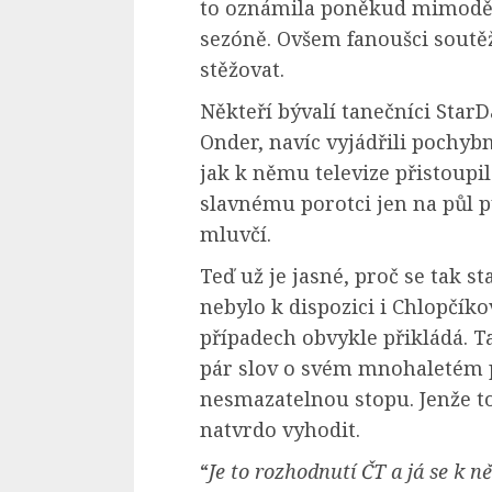
to oznámila poněkud mimoděk
sezóně. Ovšem fanoušci soutěže
stěžovat.
Někteří bývalí tanečníci Star
Onder, navíc vyjádřili pochy
jak k němu televize přistoupila
slavnému porotci jen na půl 
mluvčí.
Teď už je jasné, proč se tak s
nebylo k dispozici i Chlopčíko
případech obvykle přikládá. 
pár slov o svém mnohaletém p
nesmazatelnou stopu. Jenže t
natvrdo vyhodit.
“
Je to rozhodnutí ČT a já se k