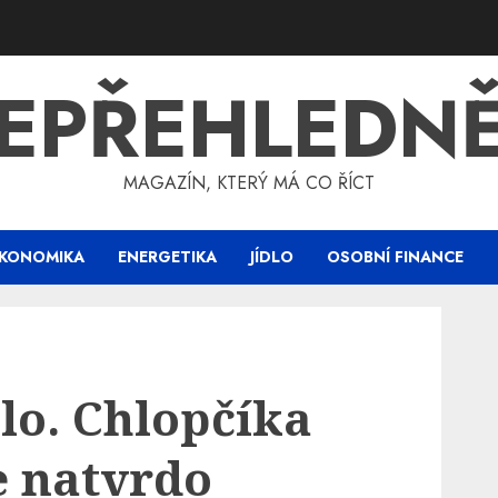
EPŘEHLEDN
MAGAZÍN, KTERÝ MÁ CO ŘÍCT
KONOMIKA
ENERGETIKA
JÍDLO
OSOBNÍ FINANCE
lo. Chlopčíka
e natvrdo