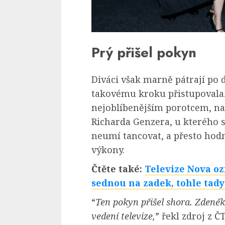
Prý přišel pokyn
Diváci však marně pátrají po 
takovému kroku přistupovala.
nejoblíbenějším porotcem, na
Richarda Genzera, u kterého s
neumí tancovat, a přesto hodn
výkony.
Čtěte také:
Televize Nova oz
sednou na zadek, tohle tady
“
Ten pokyn přišel shora. Zdeněk
vedení televize,
” řekl zdroj z Č