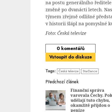
na postu generálního ředitele
změně po dvanácti letech. Nas
týmem zřejmě odlišné předsta
v historii šlápl na pomyslné k
Foto: Česká televize
0
komentářů
Vstoupit do diskuze
Tags:
Česká televize
StarDance
Continue
Předchozí článek
Reading
Finanční správa
varovala Čechy. Po
udělají tuto chybu,
okamžitě přijdou o
peníze