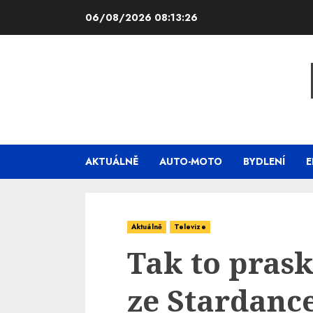
Skip
06/08/2026
08:13:27
to
content
AKTUÁLNĚ
AUTO-MOTO
BYDLENÍ
E
Aktuálně
Televize
Tak to prask
ze Stardanc