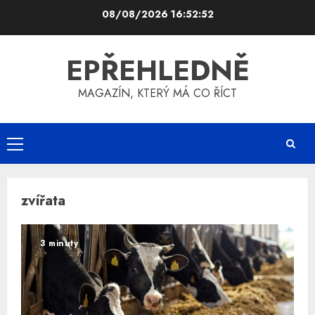
Skip
08/08/2026
16:52:53
to
content
EPŘEHLEDNĚ
MAGAZÍN, KTERÝ MÁ CO ŘÍCT
Primary
Menu
zvířata
3 minuty