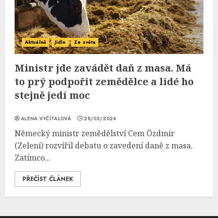
Aktuálně
Jídlo
Ze světa
Ministr jde zavádět daň z masa. Má
to prý podpořit zemědělce a lidé ho
stejně jedí moc
ALENA VYČÍTALOVÁ
28/03/2024
Německý ministr zemědělství Cem Özdmir
(Zelení) rozvířil debatu o zavedení daně z masa.
Zatímco...
PŘEČÍST ČLÁNEK