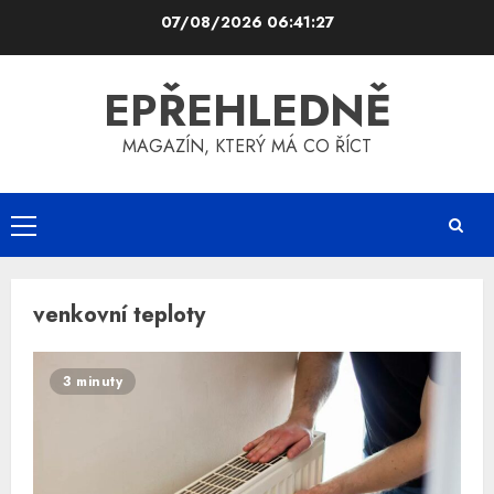
Skip
07/08/2026
06:41:28
to
content
EPŘEHLEDNĚ
MAGAZÍN, KTERÝ MÁ CO ŘÍCT
Primary
Menu
venkovní teploty
3 minuty