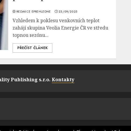
REDAKCE EPREHLEDNE
23/09/2025
Vzhledem k poklesu venkovních teplot
zahájí skupina Veolia Energie ČR ve středu
topnou sezónu...
PŘEČÍST ČLÁNEK
lity Publishing s.r.o.
Kontakty