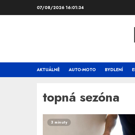
Skip
07/08/2026
16:01:34
to
content
AKTUÁLNĚ
AUTO-MOTO
BYDLENÍ
E
topná sezóna
3 minuty