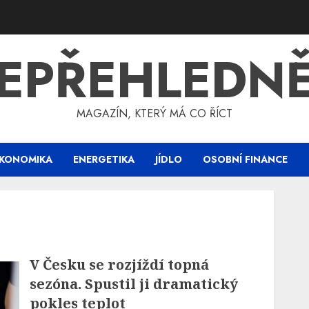
EPŘEHLEDN
MAGAZÍN, KTERÝ MÁ CO ŘÍCT
KONOMIKA
ENERGETIKA
JÍDLO
OSOBNÍ FINANCE
V Česku se rozjíždí topná
sezóna. Spustil ji dramatický
pokles teplot