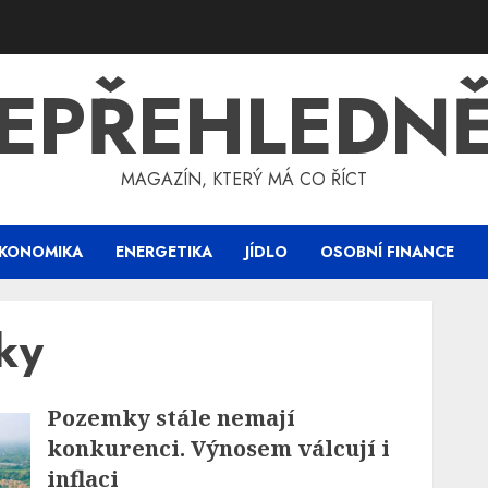
EPŘEHLEDN
MAGAZÍN, KTERÝ MÁ CO ŘÍCT
KONOMIKA
ENERGETIKA
JÍDLO
OSOBNÍ FINANCE
ky
Pozemky stále nemají
konkurenci. Výnosem válcují i
inflaci