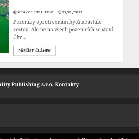
REDAKCE EPREHLEDNE
29/03/2023
Pozemky oproti cenám bytů neustále
rostou. Ale ne na všech pozemcích se staví.
Čím...
PŘEČÍST ČLÁNEK
lity Publishing s.r.o.
Kontakty