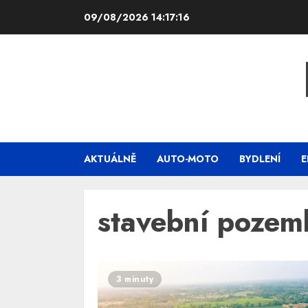
Skip
09/08/2026
14:17:16
to
content
AKTUÁLNĚ
AUTO-MOTO
BYDLENÍ
E
stavební pozem
3 minuty