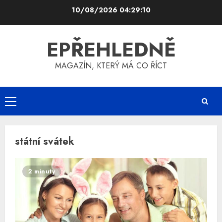
Skip
10/08/2026
04:29:10
to
content
EPŘEHLEDNĚ
MAGAZÍN, KTERÝ MÁ CO ŘÍCT
Primary
Menu
státní svátek
2 minuty