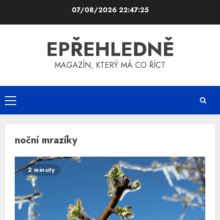
Skip
07/08/2026
22:47:25
to
content
EPŘEHLEDNĚ
MAGAZÍN, KTERÝ MÁ CO ŘÍCT
Primary
Menu
noční mrazíky
2 minuty