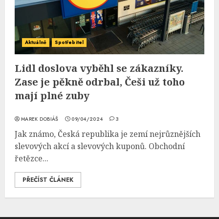
Aktuálně
Spotřebitel
Lidl doslova vyběhl se zákazníky.
Zase je pěkně odrbal, Češi už toho
mají plné zuby
MAREK DOBIÁŠ
09/04/2024
3
Jak známo, Česká republika je zemí nejrůznějších
slevových akcí a slevových kuponů. Obchodní
řetězce...
PŘEČÍST ČLÁNEK