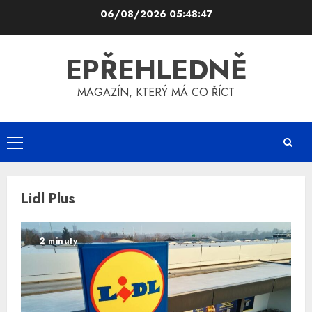
Skip
06/08/2026
05:48:48
to
content
EPŘEHLEDNĚ
MAGAZÍN, KTERÝ MÁ CO ŘÍCT
Primary
Menu
Lidl Plus
2 minuty