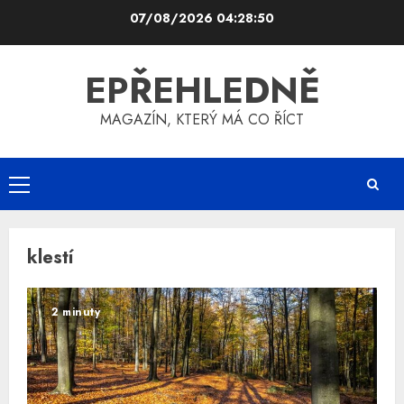
Skip
07/08/2026
04:28:50
to
content
EPŘEHLEDNĚ
MAGAZÍN, KTERÝ MÁ CO ŘÍCT
Primary
Menu
klestí
2 minuty