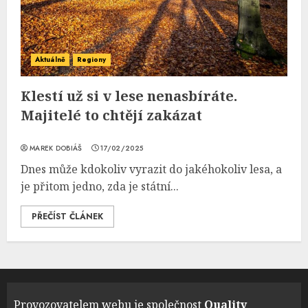
Aktuálně
Regiony
Klestí už si v lese nenasbíráte.
Majitelé to chtějí zakázat
MAREK DOBIÁŠ
17/02/2025
Dnes může kdokoliv vyrazit do jakéhokoliv lesa, a
je přitom jedno, zda je státní...
PŘEČÍST ČLÁNEK
Provozovatelem webu je společnost
Quality