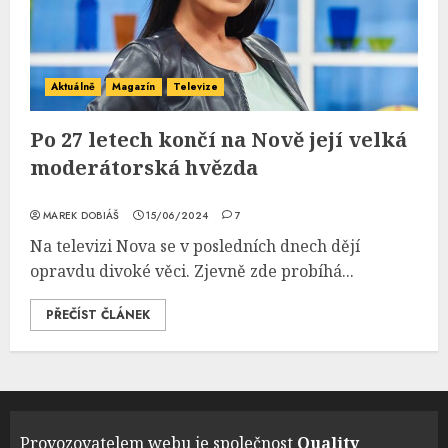
Aktuálně
Magazín
Televize
Po 27 letech končí na Nově její velká
moderátorská hvězda
MAREK DOBIÁŠ
15/06/2024
7
Na televizi Nova se v posledních dnech dějí
opravdu divoké věci. Zjevně zde probíhá...
PŘEČÍST ČLÁNEK
Provozovatelem webu je společnost
Quality