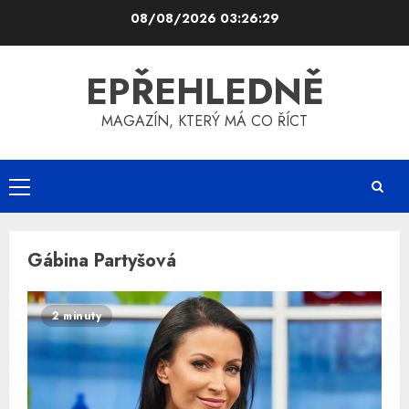
Skip
08/08/2026
03:26:29
to
content
EPŘEHLEDNĚ
MAGAZÍN, KTERÝ MÁ CO ŘÍCT
Primary
Menu
Gábina Partyšová
2 minuty