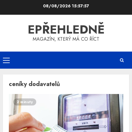
Skip
08/08/2026
15:57:57
to
content
EPŘEHLEDNĚ
MAGAZÍN, KTERÝ MÁ CO ŘÍCT
Primary
Menu
ceníky dodavatelů
2 minuty