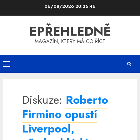
Skip
06/08/2026
20:26:47
to
content
EPŘEHLEDNĚ
MAGAZÍN, KTERÝ MÁ CO ŘÍCT
Primary
Menu
Diskuze:
Roberto
Firmino opustí
Liverpool,