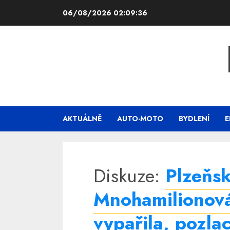
Skip
06/08/2026
02:09:36
to
content
AKTUÁLNĚ
AUTO-MOTO
BYDLENÍ
E
Diskuze:
Plzeňsk
Mnohamilionov
vypařila, pozl