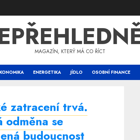
EPŘEHLEDN
MAGAZÍN, KTERÝ MÁ CO ŘÍCT
KONOMIKA
ENERGETIKA
JÍDLO
OSOBNÍ FINANCE
é zatracení trvá.
á odměna se
acená budoucnost