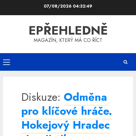
Skip
07/08/2026
04:32:50
to
content
EPŘEHLEDNĚ
MAGAZÍN, KTERÝ MÁ CO ŘÍCT
Primary
Menu
Diskuze:
Odměna
pro klíčové hráče.
Hokejový Hradec