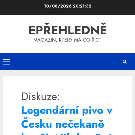
Skip
10/08/2026
20:21:32
to
content
EPŘEHLEDNĚ
MAGAZÍN, KTERÝ MÁ CO ŘÍCT
Primary
Menu
Diskuze:
Legendární pivo v
Česku nečekaně