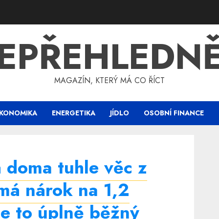
EPŘEHLEDN
MAGAZÍN, KTERÝ MÁ CO ŘÍCT
KONOMIKA
ENERGETIKA
JÍDLO
OSOBNÍ FINANCE
 doma tuhle věc z
má nárok na 1,2
Je to úplně běžný