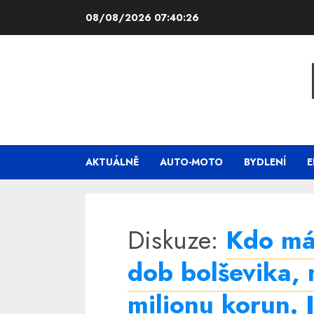
Skip
08/08/2026
07:40:26
to
content
AKTUÁLNĚ
AUTO-MOTO
BYDLENÍ
E
Diskuze:
Kdo má
dob bolševika, 
milionu korun. 