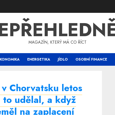
EPŘEHLEDN
MAGAZÍN, KTERÝ MÁ CO ŘÍCT
KONOMIKA
ENERGETIKA
JÍDLO
OSOBNÍ FINANCE
 v Chorvatsku letos
 to udělal, a když
neměl na zaplacení