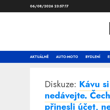
Skip
06/08/2026
23:57:17
to
content
AKTUÁLNĚ
AUTO-MOTO
BYDLENÍ
E
Diskuze:
Kávu si
nedávejte. Čech
přinesli účet, 