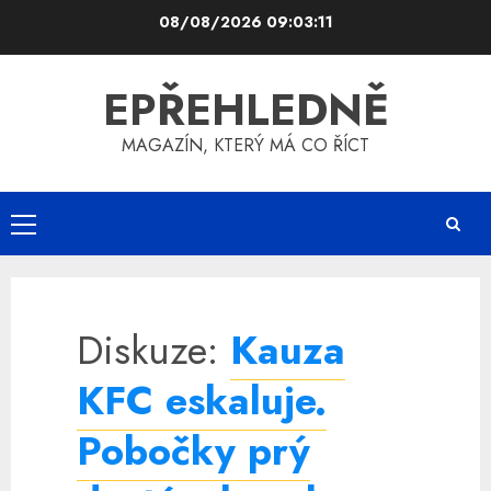
Skip
08/08/2026
09:03:11
to
content
EPŘEHLEDNĚ
MAGAZÍN, KTERÝ MÁ CO ŘÍCT
Primary
Menu
Diskuze:
Kauza
KFC eskaluje.
Pobočky prý