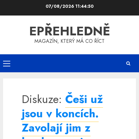
Skip
07/08/2026
11:44:50
to
content
EPŘEHLEDNĚ
MAGAZÍN, KTERÝ MÁ CO ŘÍCT
Primary
Menu
Diskuze:
Češi už
jsou v koncích.
Zavolají jim z