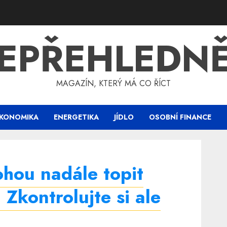
EPŘEHLEDN
MAGAZÍN, KTERÝ MÁ CO ŘÍCT
KONOMIKA
ENERGETIKA
JÍDLO
OSOBNÍ FINANCE
hou nadále topit
 Zkontrolujte si ale