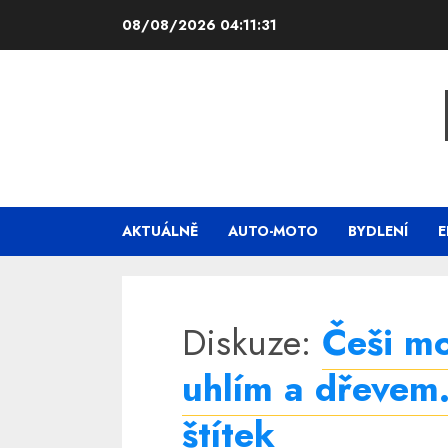
Skip
08/08/2026
04:11:31
to
content
AKTUÁLNĚ
AUTO-MOTO
BYDLENÍ
E
Diskuze:
Češi mo
uhlím a dřevem.
štítek