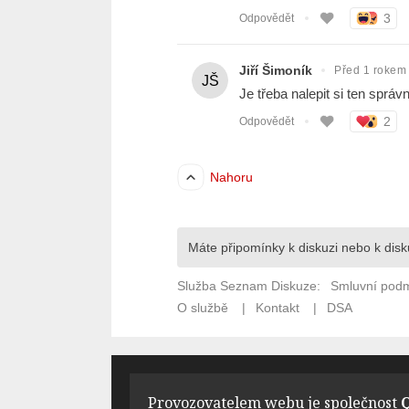
Provozovatelem webu je společnost
Q